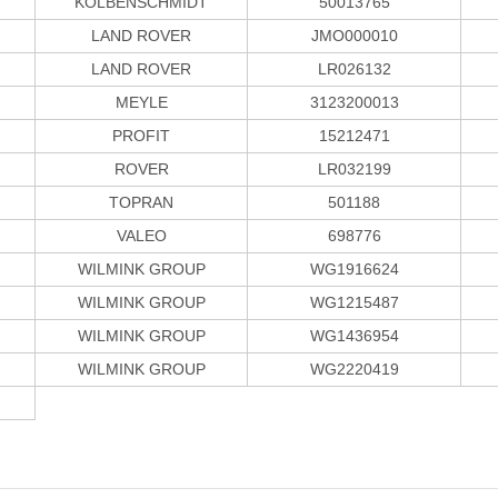
KOLBENSCHMIDT
50013765
LAND ROVER
JMO000010
LAND ROVER
LR026132
MEYLE
3123200013
PROFIT
15212471
ROVER
LR032199
TOPRAN
501188
VALEO
698776
WILMINK GROUP
WG1916624
WILMINK GROUP
WG1215487
WILMINK GROUP
WG1436954
WILMINK GROUP
WG2220419