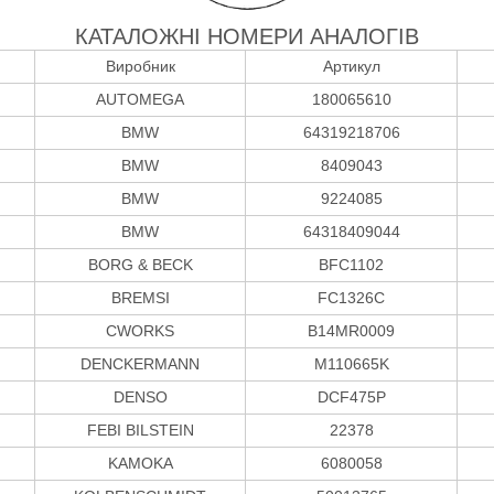
КАТАЛОЖНІ НОМЕРИ АНАЛОГІВ
Виробник
Артикул
AUTOMEGA
180065610
BMW
64319218706
BMW
8409043
BMW
9224085
BMW
64318409044
BORG & BECK
BFC1102
BREMSI
FC1326C
CWORKS
B14MR0009
DENCKERMANN
M110665K
DENSO
DCF475P
FEBI BILSTEIN
22378
KAMOKA
6080058