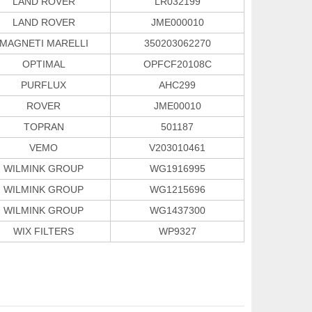
LAND ROVER
LR032199
LAND ROVER
JME000010
MAGNETI MARELLI
350203062270
OPTIMAL
OPFCF20108C
PURFLUX
AHC299
ROVER
JME00010
TOPRAN
501187
VEMO
V203010461
WILMINK GROUP
WG1916995
WILMINK GROUP
WG1215696
WILMINK GROUP
WG1437300
WIX FILTERS
WP9327