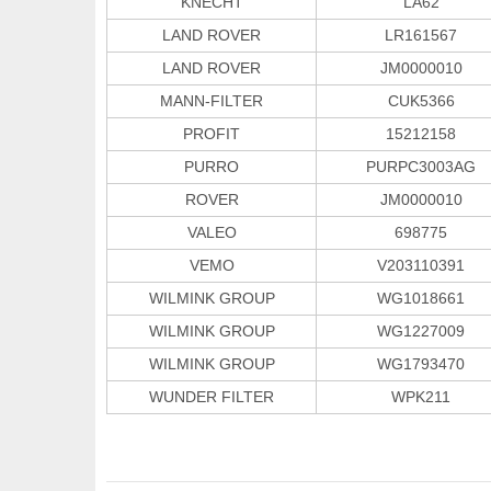
KNECHT
LA62
LAND ROVER
LR161567
LAND ROVER
JM0000010
MANN-FILTER
CUK5366
PROFIT
15212158
PURRO
PURPC3003AG
ROVER
JM0000010
VALEO
698775
VEMO
V203110391
WILMINK GROUP
WG1018661
WILMINK GROUP
WG1227009
WILMINK GROUP
WG1793470
WUNDER FILTER
WPK211