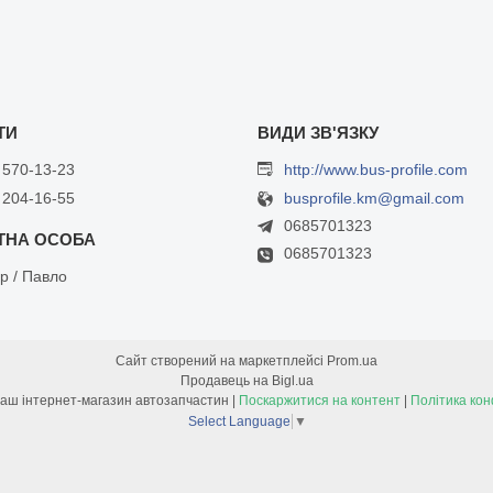
 570-13-23
http://www.bus-profile.com
 204-16-55
busprofile.km@gmail.com
0685701323
0685701323
р / Павло
Сайт створений на маркетплейсі
Prom.ua
Продавець на Bigl.ua
Bus-Profile - Ваш інтернет-магазин автозапчастин |
Поскаржитися на контент
|
Політика кон
Select Language
▼