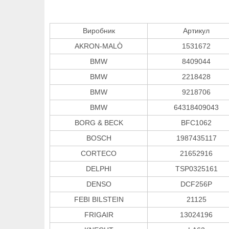
Виробник
Артикул
AKRON-MALÒ
1531672
BMW
8409044
BMW
2218428
BMW
9218706
BMW
64318409043
BORG & BECK
BFC1062
BOSCH
1987435117
CORTECO
21652916
DELPHI
TSP0325161
DENSO
DCF256P
FEBI BILSTEIN
21125
FRIGAIR
13024196