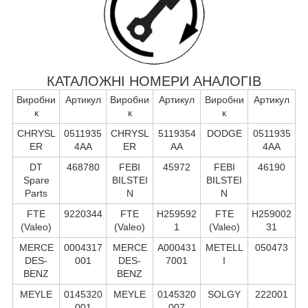
КАТАЛОЖНІ НОМЕРИ АНАЛОГІВ
Виробни
Артикул
Виробни
Артикул
Виробни
Артикул
к
к
к
CHRYSL
0511935
CHRYSL
5119354
DODGE
0511935
ER
4AA
ER
AA
4AA
DT
468780
FEBI
45972
FEBI
46190
Spare
BILSTEI
BILSTEI
Parts
N
N
FTE
9220344
FTE
H259592
FTE
H259002
(Valeo)
(Valeo)
1
(Valeo)
31
MERCE
0004317
MERCE
A000431
METELL
050473
DES-
001
DES-
7001
I
BENZ
BENZ
MEYLE
0145320
MEYLE
0145320
SOLGY
222001
001
007