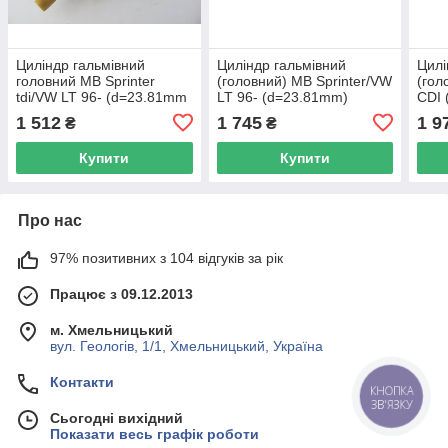
Циліндр гальмівний
Циліндр гальмівний
Цилі
головний MB Sprinter
(головний) MB Sprinter/VW
(гол
tdi/VW LT 96- (d=23.81mm
LT 96- (d=23.81mm)
CDI
— TRUCKTEC
TRUCKTEC AUTOMOTIVE
222
1 512
1 745
1 9
₴
₴
AUTOMOTIVE —
02.35.286 UA62
02.35.286
Купити
Купити
Про нас
97% позитивних з 104 відгуків за рік
Працює з 09.12.2013
м. Хмельницький
вул. Геологів, 1/1, Хмельницький, Україна
Контакти
КНОПКА
ЗВ'ЯЗКУ
Сьогодні вихідний
Показати весь графік роботи