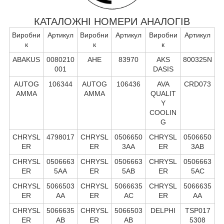
КАТАЛОЖНІ НОМЕРИ АНАЛОГІВ
Виробни
Артикул
Виробни
Артикул
Виробни
Артикул
к
к
к
ABAKUS
0080210
AHE
83970
AKS
800325N
001
DASIS
AUTOG
106344
AUTOG
106436
AVA
CRD073
AMMA
AMMA
QUALIT
Y
COOLIN
G
CHRYSL
4798017
CHRYSL
0506650
CHRYSL
0506650
ER
ER
3AA
ER
3AB
CHRYSL
0506663
CHRYSL
0506663
CHRYSL
0506663
ER
5AA
ER
5AB
ER
5AC
CHRYSL
5066503
CHRYSL
5066635
CHRYSL
5066635
ER
AA
ER
AC
ER
AA
CHRYSL
5066635
CHRYSL
5066503
DELPHI
TSP017
ER
AB
ER
AB
5308