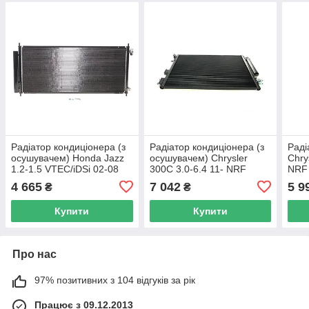
Радіатор кондиціонера (з
Радіатор кондиціонера (з
Раді
осушувачем) Honda Jazz
осушувачем) Chrysler
Chry
1.2-1.5 VTEC/iDSi 02-08
300C 3.0-6.4 11- NRF
NRF
NRF 35791 UA62
350088 UA62
4 665
7 042
5 9
₴
₴
Купити
Купити
Про нас
97% позитивних з 104 відгуків за рік
Працює з 09.12.2013