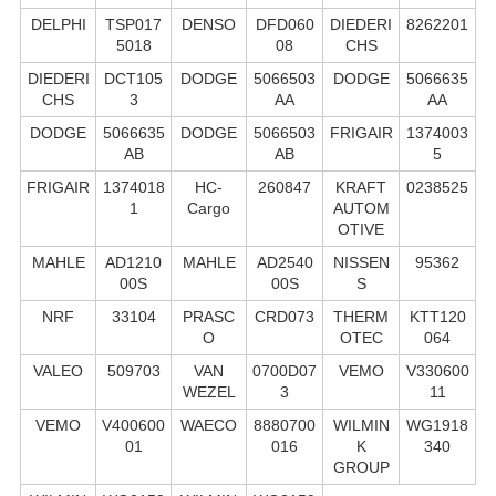
DELPHI
TSP017
DENSO
DFD060
DIEDERI
8262201
5018
08
CHS
DIEDERI
DCT105
DODGE
5066503
DODGE
5066635
CHS
3
AA
AA
DODGE
5066635
DODGE
5066503
FRIGAIR
1374003
AB
AB
5
FRIGAIR
1374018
HC-
260847
KRAFT
0238525
1
Cargo
AUTOM
OTIVE
MAHLE
AD1210
MAHLE
AD2540
NISSEN
95362
00S
00S
S
NRF
33104
PRASC
CRD073
THERM
KTT120
O
OTEC
064
VALEO
509703
VAN
0700D07
VEMO
V330600
WEZEL
3
11
VEMO
V400600
WAECO
8880700
WILMIN
WG1918
01
016
K
340
GROUP