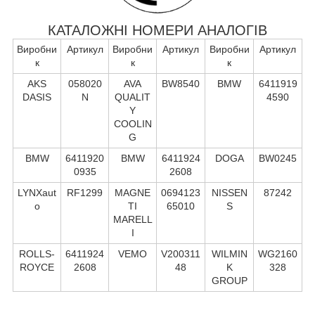
КАТАЛОЖНІ НОМЕРИ АНАЛОГІВ
Виробни
Артикул
Виробни
Артикул
Виробни
Артикул
к
к
к
AKS
058020
AVA
BW8540
BMW
6411919
DASIS
N
QUALIT
4590
Y
COOLIN
G
BMW
6411920
BMW
6411924
DOGA
BW0245
0935
2608
LYNXaut
RF1299
MAGNE
0694123
NISSEN
87242
o
TI
65010
S
MARELL
I
ROLLS-
6411924
VEMO
V200311
WILMIN
WG2160
ROYCE
2608
48
K
328
GROUP