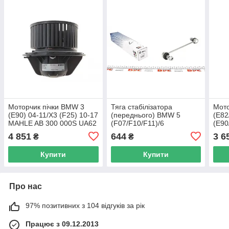
Моторчик пічки BMW 3
Тяга стабілізатора
Мото
(E90) 04-11/X3 (F25) 10-17
(переднього) BMW 5
(E82
MAHLE AB 300 000S UA62
(F07/F10/F11)/6
(E90
(F06/F13)/7 (F01-F04) 08-
(E84
4 851
644
3 6
₴
₴
18 (L=298.5mm) 97-99515
1.6-
UA62
UA6
Купити
Купити
Про нас
97% позитивних з 104 відгуків за рік
Працює з 09.12.2013