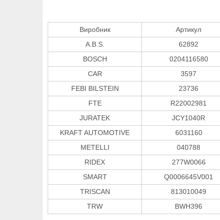
Виробник
Артикул
A.B.S.
62892
BOSCH
0204116580
CAR
3597
FEBI BILSTEIN
23736
FTE
R22002981
JURATEK
JCY1040R
KRAFT AUTOMOTIVE
6031160
METELLI
040788
RIDEX
277W0066
SMART
Q0006645V001
TRISCAN
813010049
TRW
BWH396