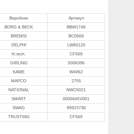
Виробник
Артикул
BORG & BECK
BBW1748
BREMSI
BC0568
DELPHI
LW80120
fri.tech.
CF569
GIRLING
5006396
KAWE
W4062
MAPCO
2755
NATIONAL
NWC5021
SMART
0006645V001
SWAG
99923736
TRUSTING
CF569