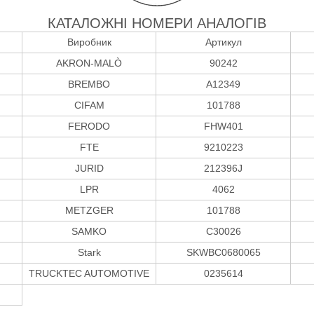
КАТАЛОЖНІ НОМЕРИ АНАЛОГІВ
Виробник
Артикул
AKRON-MALÒ
90242
BREMBO
A12349
CIFAM
101788
FERODO
FHW401
FTE
9210223
JURID
212396J
LPR
4062
METZGER
101788
SAMKO
C30026
Stark
SKWBC0680065
TRUCKTEC AUTOMOTIVE
0235614