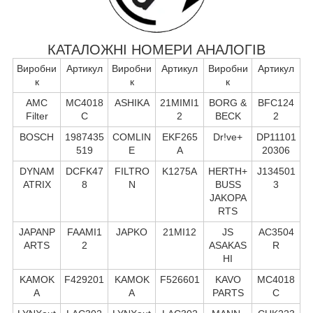
КАТАЛОЖНІ НОМЕРИ АНАЛОГІВ
Виробни
Артикул
Виробни
Артикул
Виробни
Артикул
к
к
к
AMC
MC4018
ASHIKA
21MIMI1
BORG &
BFC124
Filter
C
2
BECK
2
BOSCH
1987435
COMLIN
EKF265
Dr!ve+
DP11101
519
E
A
20306
DYNAM
DCFK47
FILTRO
K1275A
HERTH+
J134501
ATRIX
8
N
BUSS
3
JAKOPA
RTS
JAPANP
FAAMI1
JAPKO
21MI12
JS
AC3504
ARTS
2
ASAKAS
R
HI
KAMOK
F429201
KAMOK
F526601
KAVO
MC4018
A
A
PARTS
C