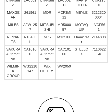
LYNXaut
LAC302
LYNXaut
LAC302
MANN-
CUK223
o
o
C
FILTER
01
MAXGE
261961
MDR
MCF3MI
MEYLE
3212320
AR
12
0004
MILES
AFW125
MITSUBI
MR5000
MOTAQ
LVCF56
7
SHI
57
UIP
1
NIPPAR
N13450
NPS
M135I06
Omnicraf
2144808
TS
11
t
SAKURA
CA1010
SAKURA
CAC101
STELLO
7110622
Automoti
0
Automoti
00
X
SX
ve
ve
WILMIN
WG2218
WIX
WP2059
K
147
FILTERS
GROUP