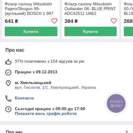
Фільтр салону Mitsubishi
Фільтр салону Mitsubishi
Філь
Pajero/Shogun 99-
Outlander 06- BLUE PRINT
00-/
(вугільний) BOSCH 1 987
ADC42511 UA62
BLU
435 519 UA62
UA6
641
384
268
₴
₴
Купити
Купити
Про нас
97% позитивних з 104 відгуків за рік
Працює з 09.12.2013
м. Хмельницький
вул. Геологів, 1/1, Хмельницький, Україна
Контакти
КНОПКА
ЗВ'ЯЗКУ
Сьогодні працює з 09:00 до 17:00
Показати весь графік роботи
Про нас