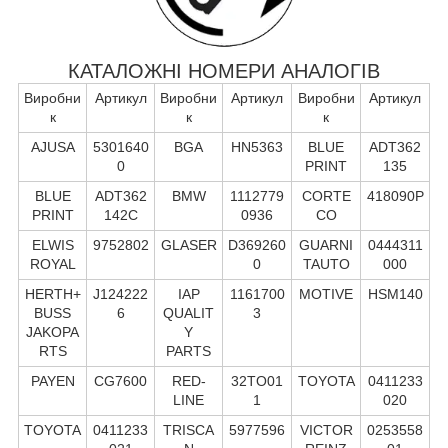
КАТАЛОЖНІ НОМЕРИ АНАЛОГІВ
Виробни
Артикул
Виробни
Артикул
Виробни
Артикул
к
к
к
AJUSA
5301640
BGA
HN5363
BLUE
ADT362
0
PRINT
135
BLUE
ADT362
BMW
1112779
CORTE
418090P
PRINT
142C
0936
CO
ELWIS
9752802
GLASER
D369260
GUARNI
0444311
ROYAL
0
TAUTO
000
HERTH+
J124222
IAP
1161700
MOTIVE
HSM140
BUSS
6
QUALIT
3
JAKOPA
Y
RTS
PARTS
PAYEN
CG7600
RED-
32TO01
TOYOTA
0411233
LINE
1
020
TOYOTA
0411233
TRISCA
5977596
VICTOR
0253558