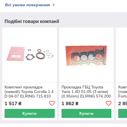
Всі умови повернення
Подібні товари компанії
Комплект прокладок
Прокладка ГБЦ Toyota
Комп
(нижній) Toyota Corolla 1.4
Yaris 1.4D 01-05 (3 мітки)
(пов
D 04-07 ELRING 715.810
(0.95mm) ELRING 574.200
Fort
UA62
UA62
15 E
1 517
1 862
2 8
₴
₴
Купити
Купити