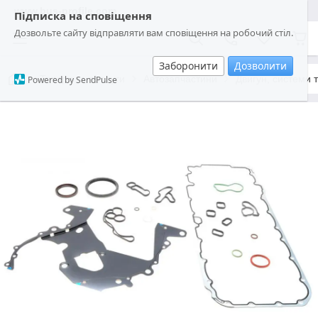
www.bus-profile.com
Підписка на сповіщення
Дозвольте сайту відправляти вам сповіщення на робочий стіл.
Заборонити
Дозволити
Товари та послуги
Автозапчастини
Двигун, системи 
Powered by SendPulse