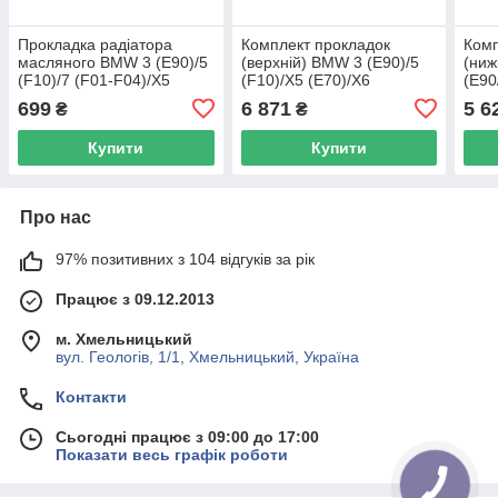
Прокладка радіатора
Комплект прокладок
Комп
масляного BMW 3 (E90)/5
(верхній) BMW 3 (E90)/5
(ниж
(F10)/7 (F01-F04)/X5
(F10)/X5 (E70)/X6
(E90
(E70)/X6 (E71/E72) 08-
(E71/E72) 08-14 N57 D30
(F01
699
6 871
5 6
₴
₴
N57 D30A 582.951 UA62
ELRING 373.380 UA62
N53/
UA6
Купити
Купити
Про нас
97% позитивних з 104 відгуків за рік
Працює з 09.12.2013
м. Хмельницький
вул. Геологів, 1/1, Хмельницький, Україна
Контакти
Сьогодні працює з 09:00 до 17:00
Показати весь графік роботи