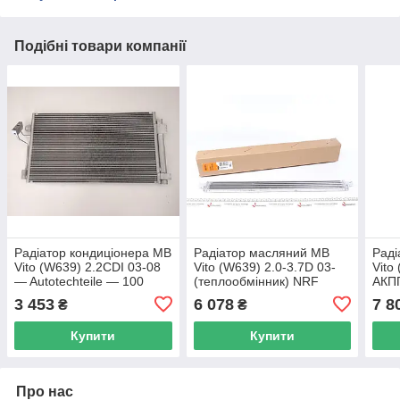
Подібні товари компанії
Радіатор кондиціонера MB
Радіатор масляний MB
Раді
Vito (W639) 2.2CDI 03-08
Vito (W639) 2.0-3.7D 03-
Vito
— Autotechteile — 100
(теплообмінник) NRF
АКП
5059
31813 UA62
NRF
3 453
6 078
7 8
₴
₴
Купити
Купити
Про нас