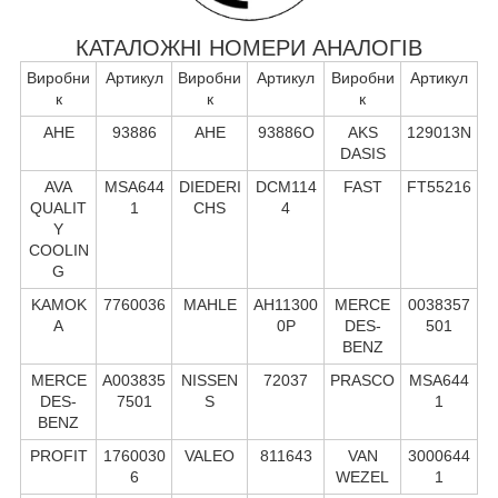
КАТАЛОЖНІ НОМЕРИ АНАЛОГІВ
Виробни
Артикул
Виробни
Артикул
Виробни
Артикул
к
к
к
AHE
93886
AHE
93886O
AKS
129013N
DASIS
AVA
MSA644
DIEDERI
DCM114
FAST
FT55216
QUALIT
1
CHS
4
Y
COOLIN
G
KAMOK
7760036
MAHLE
AH11300
MERCE
0038357
A
0P
DES-
501
BENZ
MERCE
A003835
NISSEN
72037
PRASCO
MSA644
DES-
7501
S
1
BENZ
PROFIT
1760030
VALEO
811643
VAN
3000644
6
WEZEL
1