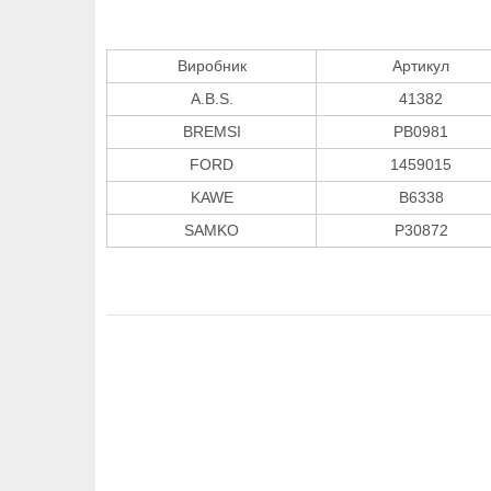
Виробник
Артикул
A.B.S.
41382
BREMSI
PB0981
FORD
1459015
KAWE
B6338
SAMKO
P30872