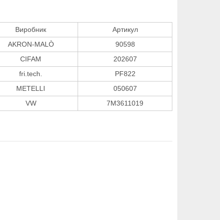
Виробник
Артикул
AKRON-MALÒ
90598
CIFAM
202607
fri.tech.
PF822
METELLI
050607
VW
7M3611019