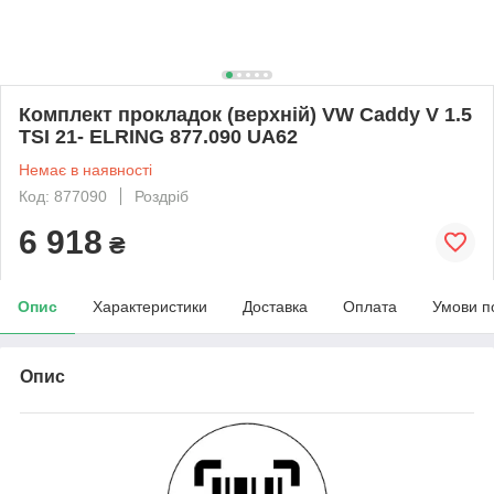
Комплект прокладок (верхній) VW Caddy V 1.5
TSI 21- ELRING 877.090 UA62
Немає в наявності
Код: 877090
Роздріб
6 918
₴
Опис
Характеристики
Доставка
Оплата
Умови п
Опис