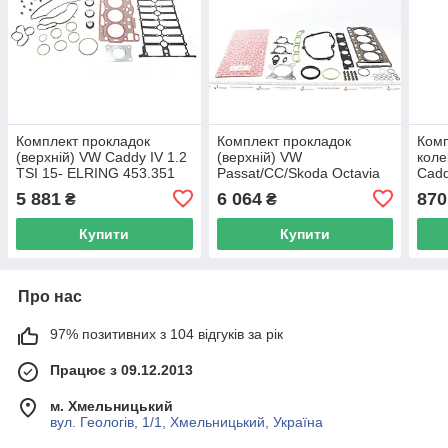
Комплект прокладок
Комплект прокладок
Комп
(верхній) VW Caddy IV 1.2
(верхній) VW
коле
TSI 15- ELRING 453.351
Passat/CC/Skoda Octavia
Cadd
UA62
1.8 TSI 06- ELRING
ELR
5 881
6 064
870
₴
₴
295.780 UA62
Купити
Купити
Про нас
97% позитивних з 104 відгуків за рік
Працює з 09.12.2013
м. Хмельницький
вул. Геологів, 1/1, Хмельницький, Україна