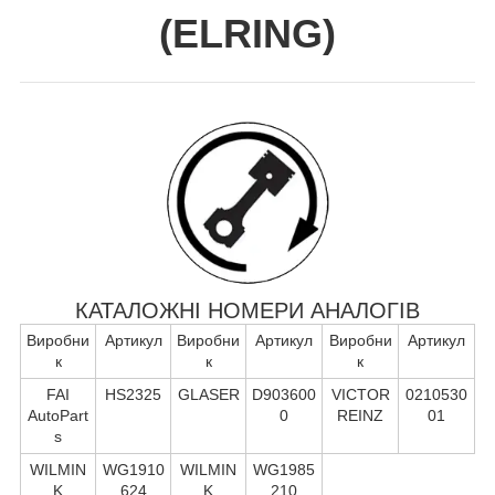
(
ELRING
)
КАТАЛОЖНІ НОМЕРИ АНАЛОГІВ
Виробни
Артикул
Виробни
Артикул
Виробни
Артикул
к
к
к
FAI
HS2325
GLASER
D903600
VICTOR
0210530
AutoPart
0
REINZ
01
s
WILMIN
WG1910
WILMIN
WG1985
K
624
K
210