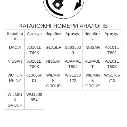
КАТАЛОЖНІ НОМЕРИ АНАЛОГІВ
Виробни
Артикул
Виробни
Артикул
Виробни
Артикул
к
к
к
DACIA
A0101E
GLASER
S383350
NISSAN
A0101E
T80K
0
T80J
NISSAN
A0101E
NISSAN
A0AMAE
RENAUL
A0101E
T80K
T80J
T
T80K
VICTOR
0138050
WILMIN
WG1239
WILMIN
WG1706
REINZ
01
K
122
K
713
GROUP
GROUP
WILMIN
WG1809
K
954
GROUP