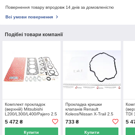
Повернення товару впродовж 14 днів за домовленістю
Всі умови повернення
Подібні товари компанії
Комплект прокладок
Прокладка кришки
Комп
(верхній) Mitsubishi
клапанів Renault
(вер
L200/L300/L400/Pajero 2.5
Koleos/Nissan X-Trail 2.5
TDI 
TD 87-07 ELRING 354.120
07- ELRING 527.160 UA62
ELR
5 472
733
5 4
₴
₴
UA62
Купити
Купити