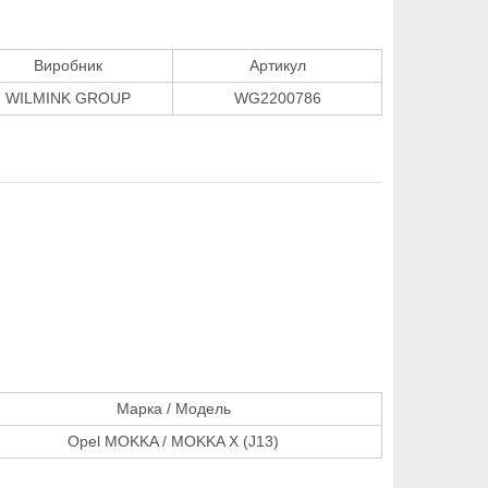
Виробник
Артикул
WILMINK GROUP
WG2200786
Марка / Модель
Opel MOKKA / MOKKA X (J13)