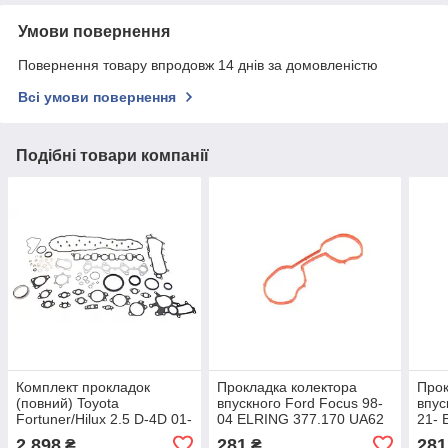
Умови повернення
Повернення товару впродовж 14 днів за домовленістю
Всі умови повернення
Подібні товари компанії
Комплект прокладок
Прокладка колектора
Прок
(повний) Toyota
впускного Ford Focus 98-
впус
Fortuner/Hilux 2.5 D-4D 01-
04 ELRING 377.170 UA62
21- 
15 ELRING 729.270 UA62
2 898
281
281
₴
₴