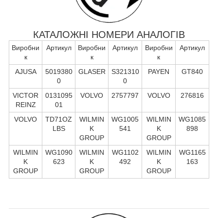
КАТАЛОЖНІ НОМЕРИ АНАЛОГІВ
Виробни
Артикул
Виробни
Артикул
Виробни
Артикул
к
к
к
AJUSA
5019380
GLASER
S321310
PAYEN
GT840
0
0
VICTOR
0131095
VOLVO
2757797
VOLVO
276816
REINZ
01
VOLVO
TD71OZ
WILMIN
WG1005
WILMIN
WG1085
LBS
K
541
K
898
GROUP
GROUP
WILMIN
WG1090
WILMIN
WG1102
WILMIN
WG1165
K
623
K
492
K
163
GROUP
GROUP
GROUP