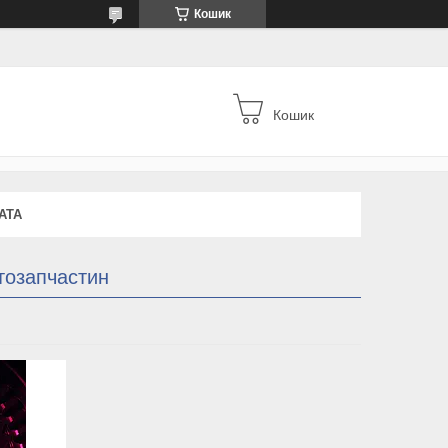
Кошик
Кошик
АТА
втозапчастин