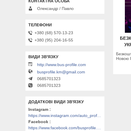
Олександр / Павло
+380 (68) 570-13-23
БЕЗ
+380 (95) 204-16-55
УК
Безкошт
Новою 
http://www.bus-profile.com
busprofile.km@gmail.com
0685701323
0685701323
Instagram
https://www.instagram.com/auto_profile_khm/
Facebook
https://www.facebook.com/busprofile.khm