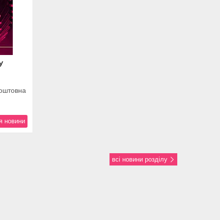
У
коштовна
я новини
всі новини розділу