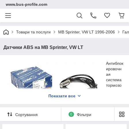
www.bus-profile.com
Товари та послуги
MB Sprinter, VW LT 1996-2006
Гал
Датчики ABS на MB Sprinter, VW LT
Антиблок
ировочн
ая
система
тормозо
в –
Показати все
привилег
ия
совреме
нных
Сортування
0
Фільтри
автомобилей. На сегодняшний день больше 80% всех
выпускаемых авто оборудованы ABS. Есть датчики ABS на