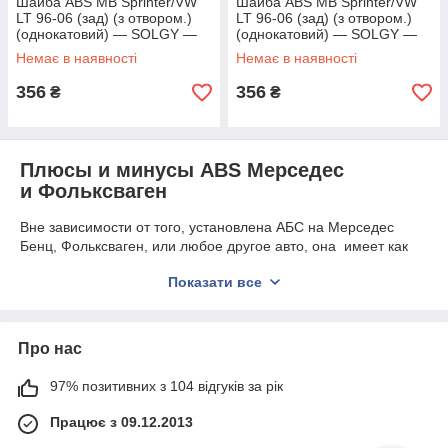
Шайба ABS MB Sprinter/VW
Шайба ABS MB Sprinter/VW
LT 96-06 (зад) (з отвором.)
LT 96-06 (зад) (з отвором.)
(однокатовий) — SOLGY —
(однокатовий) — SOLGY —
220003
220003
Немає в наявності
Немає в наявності
356
356
₴
₴
Плюсы и минусы ABS Мерседес
и Фольксваген
Вне зависимости от того, установлена АБС на Мерседес
Бенц, Фольксваген, или любое другое авто, она имеет как
неоспоримые достоинства, так и весомые для опытных
Показати все
водителей недостатки.
Плюсы.
Не позволяет машине войти в юз.
Про нас
Система тормозит на скользких участках рывками
более эффективно, нежели может даже опытный
97% позитивних з 104 відгуків за рік
водитель – с недоступной людям аккуратностью и
частотой нажима на педаль.
Працює з 09.12.2013