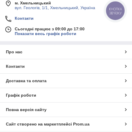
Минусы.
м. Хмельницький
вул. Геологів, 1/1, Хмельницький, Україна
В окремих випадках може збільшити гальмівний
КНОПКА
ЗВ'ЯЗКУ
шлях, його складно розрахувати.
Контакти
При спрацьовуванні АБС в педалі з'являється
вібрація, яка може збити з толку недосвідченого водія.
Сьогодні працює з 09:00 до 17:00
Показати весь графік роботи
Незважаючи на недоліки, система, яка не дозволяє колесам
заблокуватися, визнана всім світом і встановлюється на авто
середнього класу.
Про нас
Контакти
Доставка та оплата
Графік роботи
Повна версія сайту
Сайт створено на маркетплейсі
Prom.ua