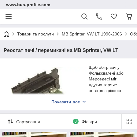
www.bus-profile.com
Товари та послуги
MB Sprinter, VW LT 1996-2006
Обо
Реостат печі / перемикачі на MB Sprinter, VW LT
Щоб обігрівач у
Фольксвагені або
Мерседесі міг
«дути» гаряче
повітря з різною
силою,
Показати все
використовується
реостат печі /
перемикачі на MB
Sprinter, VW LT з
Сортування
0
Фільтри
різною кількістю
виходів. Коли