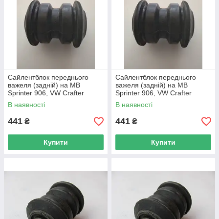
Сайлентблок переднього
Сайлентблок переднього
важеля (задній) на MB
важеля (задній) на MB
Sprinter 906, VW Crafter
Sprinter 906, VW Crafter
2006→ — Febi Bilstein
2006→ — Febi Bilstein
В наявності
В наявності
(Німеччина) — 31479
(Німеччина) — 31479
441
441
₴
₴
Купити
Купити