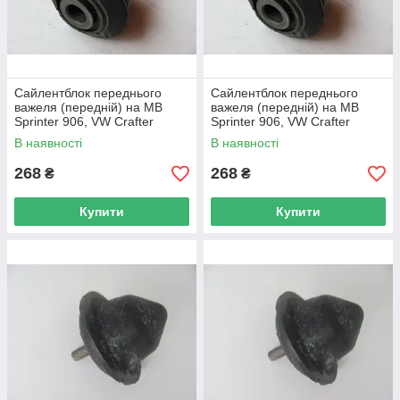
Сайлентблок переднього
Сайлентблок переднього
важеля (передній) на MB
важеля (передній) на MB
Sprinter 906, VW Crafter
Sprinter 906, VW Crafter
2006→ — Autotechteile —
2006→ — Autotechteile —
В наявності
В наявності
Att3334
Att3334
268
268
₴
₴
Купити
Купити