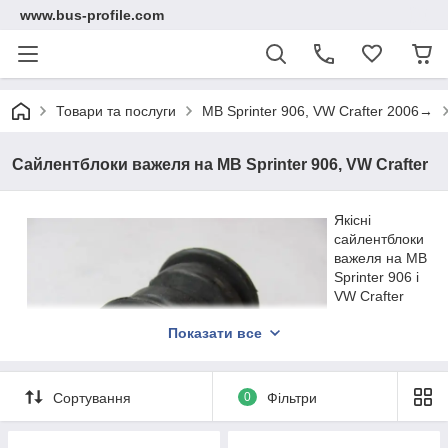
www.bus-profile.com
Товари та послуги
MB Sprinter 906, VW Crafter 2006→
Сайлентблоки важеля на MB Sprinter 906, VW Crafter
Якісні
сайлентблоки
важеля на MB
Sprinter 906 і
VW Crafter
вважаються
Показати все
досить
довговічними.
Виробники
дають
Сортування
0
Фільтри
гарантію на
100 000 км