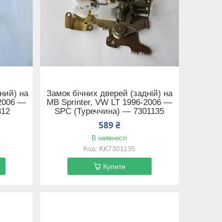
ний) на
Замок бічних дверей (задній) на
-2006 —
MB Sprinter, VW LT 1996-2006 —
312
SPC (Туреччина) — 7301135
589 ₴
В наявності
KK7301135
Купити