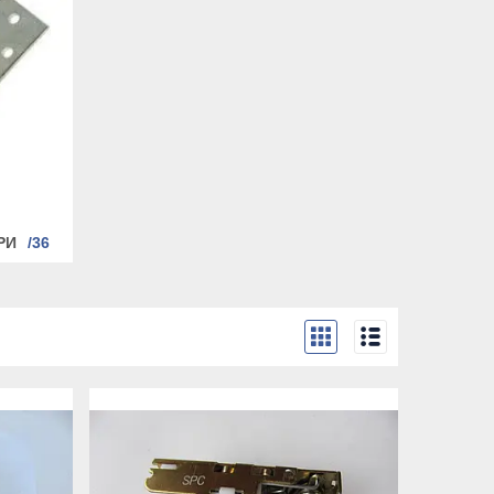
РИ
36