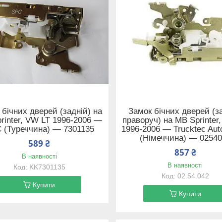
 бічних дверей (задній) на
Замок бічних дверей (за
rinter, VW LT 1996-2006 —
праворуч) на MB Sprinter
 (Туреччина) — 7301135
1996-2006 — Trucktec Aut
(Німеччина) — 0254
589 ₴
857 ₴
В наявності
В наявності
KK7301135
02.54.042
Купити
Купити