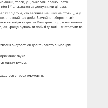
дйомники, троси, ущільнювачі, планки, петлі,
nter і Фольксваген за доступними цінами.
ерях слід тим, хто залишає машину на стоянці, а у
чях в темний час доби. Звичайно, вберегти свій
иків не вийде викрасти Ваш транспорт, вони можуть
днак, краще відновити побиті деталі, ніж втратити всі
сваген висувається досить багато вимог крім
приємних звуків.
тися одним рухом.
.
адається з трьох елементів: