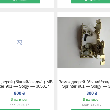
дверей (бічний/ззаду/L) MB
Замок дверей (бічний/зза
nter 901 — Solgy — 305017
Sprinter 901 — Solgy — 
800 ₴
800 ₴
В наявності
В наявності
305017
305017