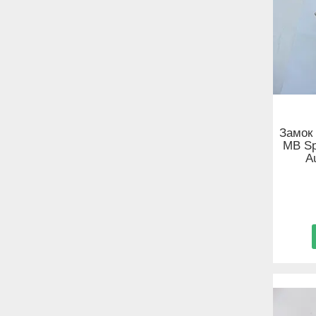
Замок 
MB Sp
A