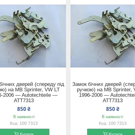
бічних дверей (спереду під
Замок бічних дверей (спе
ою) на MB Sprinter, VW LT
ручкою) на MB Sprinter,
6-2006 — Autotechteile —
1996-2006 — Autotechte
ATT7313
ATT7313
850 ₴
850 ₴
В наявності
В наявності
100 7313
100 7313
Купити
Купити