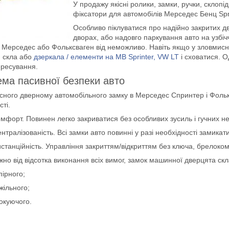
У продажу якісні ролики, замки, ручки, склопі
фіксатори для автомобілів Мерседес Бенц Spri
Особливо піклуватися про надійно закритих дв
дворах, або надовго паркування авто на узбіч
r Мерседес або Фольксваген від неможливо. Навіть якщо у зловмисн
и скла або
дзеркала / елементи на MB Sprinter, VW LT
і сховатися. О
ересування.
ма пасивної безпеки авто
сного дверному автомобільного замку в Мерседес Спринтер і Фольк
сті.
мфорт. Повинен легко закриватися без особливих зусиль і гучних не
нтралізованість. Всі замки авто повинні у разі необхідності замика
станційність. Управління закриттям/відкриттям без ключа, брелоком
но від відсотка виконання всіх вимог, замок машинної дверцята скл
пірного;
жільного;
окуючого.