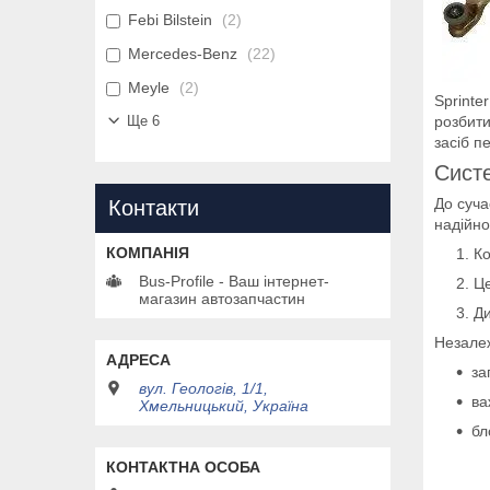
Febi Bilstein
2
Mercedes-Benz
22
Meyle
2
Sprinte
Ще 6
розбит
засіб п
Систе
До суча
Контакти
надійно
Ко
Bus-Profile - Ваш інтернет-
Це
магазин автозапчастин
Ди
Незалеж
за
вул. Геологів, 1/1,
ва
Хмельницький, Україна
бл