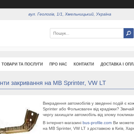
вул. Геологів, 1/1, Хмельницький, Україна
ТОВАРИ ТА ПОСЛУГИ
ПРО НАС
КОНТАКТИ
ДОСТАВКА І ОПЛ
ти закривання на MB Sprinter, VW LT
Викрадення автомобілів у зведенні подій є ко
Sprinter або Фольксваген від крадіжки? Звичай
чергу захищати автомобіль від злому покликан
В інтернет-магазині
bus-profile.com
Ви можете 
на MB Sprinter, VW LT з доставкою в Київ, Харк