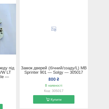
реду під
Замок дверей (бічний/ззаду/L) MB
 VW LT
Sprinter 901 — Solgy — 305017
ile —
800 ₴
В наявності
305017
Купити