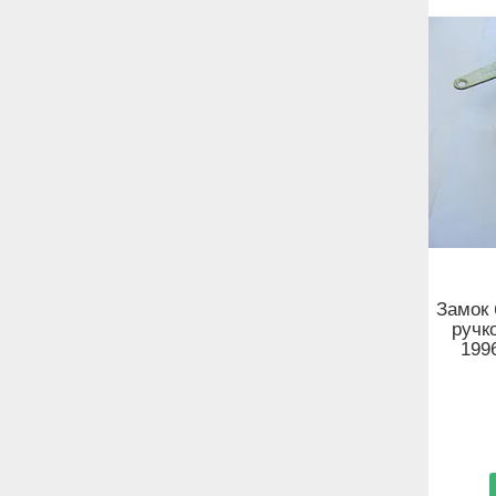
Замок 
ручк
199