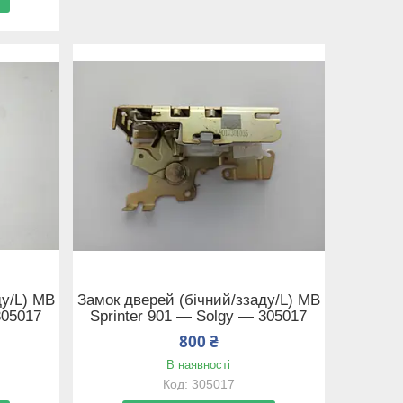
ду/L) MB
Замок дверей (бічний/ззаду/L) MB
305017
Sprinter 901 — Solgy — 305017
800 ₴
В наявності
305017