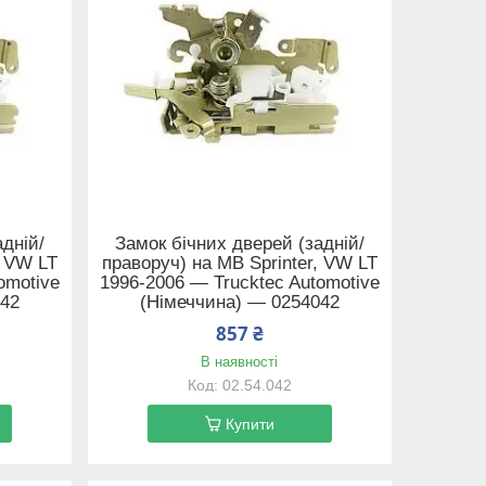
дній/
Замок бічних дверей (задній/
, VW LT
праворуч) на MB Sprinter, VW LT
omotive
1996-2006 — Trucktec Automotive
042
(Німеччина) — 0254042
857 ₴
В наявності
02.54.042
Купити