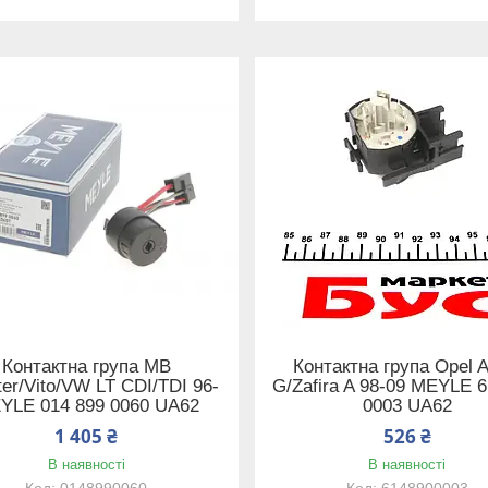
Контактна група MB
Контактна група Opel A
ter/Vito/VW LT CDI/TDI 96-
G/Zafira A 98-09 MEYLE 
YLE 014 899 0060 UA62
0003 UA62
1 405 ₴
526 ₴
В наявності
В наявності
0148990060
6148900003