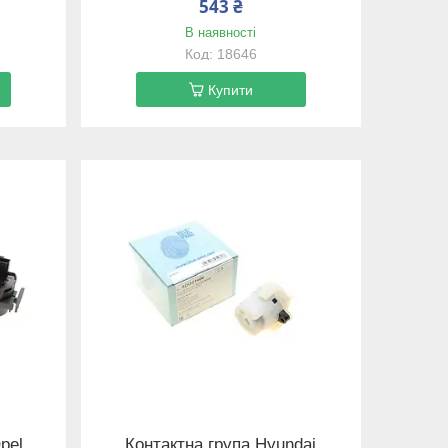
543 ₴
В наявності
18646
Купити
pel
Контактна група Hyundai