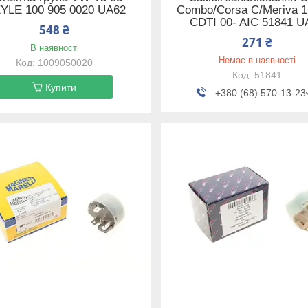
YLE 100 905 0020 UA62
Combo/Corsa C/Meriva 1
CDTI 00- AIC 51841 U
548 ₴
271 ₴
В наявності
Немає в наявності
1009050020
51841
Купити
+380 (68) 570-13-23