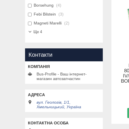
Borsehung
4
Febi Bilstein
3
Magneti Marelli
2
Ще 4
Контакти
80
Bus-Profile - Ваш інтернет-
IV
магазин автозапчастин
BO
вул. Геологів, 1/1,
Хмельницький, Україна