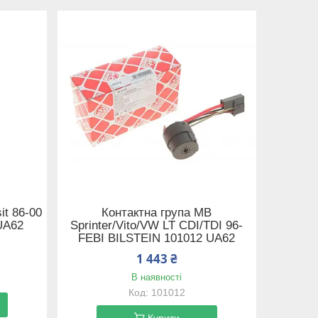
it 86-00
Контактна група MB
UA62
Sprinter/Vito/VW LT CDI/TDI 96-
FEBI BILSTEIN 101012 UA62
1 443 ₴
В наявності
101012
Купити