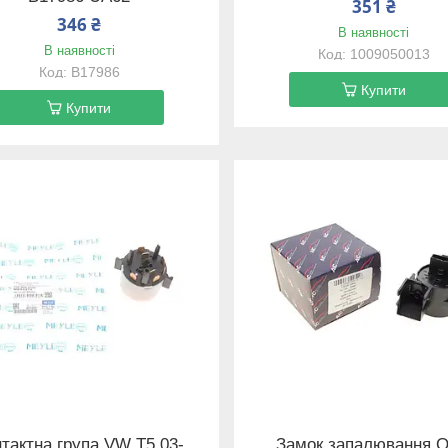
351 ₴
346 ₴
В наявності
В наявності
1009050013
B17986
Купити
Купити
тактна група VW T5 03-
Замок запалювання O