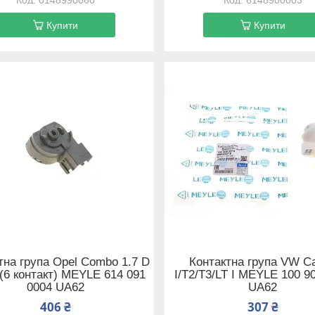
Купити
Купити
тна група Opel Combo 1.7 D
Контактна група VW C
 (6 контакт) MEYLE 614 091
I/T2/T3/LT I MEYLE 100 9
0004 UA62
UA62
406 ₴
307 ₴