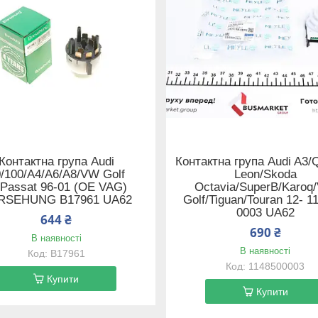
Контактна група Audi
Контактна група Audi A3/
/100/A4/A6/A8/VW Golf
Leon/Skoda
/Passat 96-01 (OE VAG)
Octavia/SuperB/Karoq
RSEHUNG B17961 UA62
Golf/Tiguan/Touran 12- 1
0003 UA62
644 ₴
690 ₴
В наявності
В наявності
B17961
1148500003
Купити
Купити