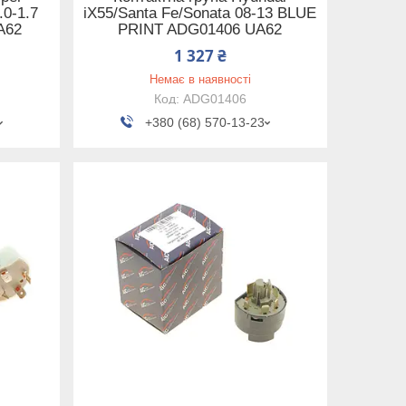
.0-1.7
iX55/Santa Fe/Sonata 08-13 BLUE
A62
PRINT ADG01406 UA62
1 327 ₴
Немає в наявності
ADG01406
+380 (68) 570-13-23