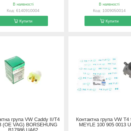
В наявності
В наявності
6140910004
1009050014
Купити
Купити
ктна група VW Caddy II/T4
Контактна група VW T4 
03 (OE VAG) BORSEHUNG
MEYLE 100 905 0013 
B17986 UA62