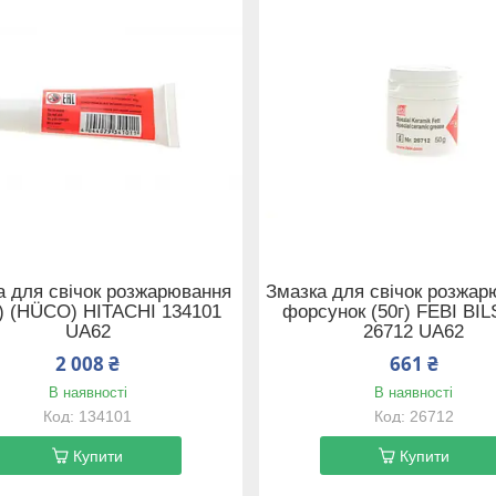
а для свічок розжарювання
Змазка для свічок розжар
г) (HÜCO) HITACHI 134101
форсунок (50г) FEBI BI
UA62
26712 UA62
2 008 ₴
661 ₴
В наявності
В наявності
134101
26712
Купити
Купити