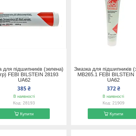
 для підшипників (зелена)
Змазка для підшипників (
0гр) FEBI BILSTEIN 28193
MB265.1 FEBI BILSTEIN
UA62
UA62
385 ₴
372 ₴
В наявності
В наявності
28193
21909
Купити
Купити