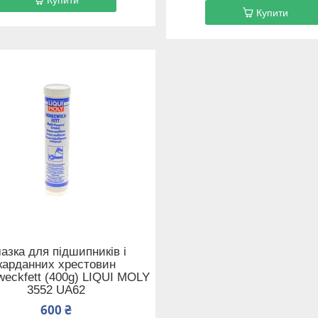
Купити
азка для підшипників і
карданних хрестовин
eckfett (400g) LIQUI MOLY
3552 UA62
600 ₴