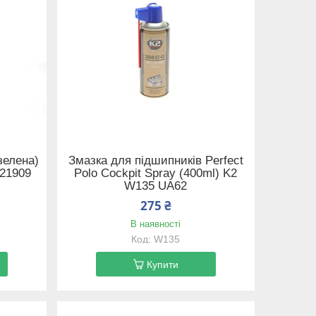
зелена)
Змазка для підшипників Perfect
 21909
Polo Cockpit Spray (400ml) K2
W135 UA62
275 ₴
В наявності
W135
Купити