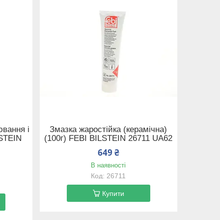
ювання і
Змазка жаростійка (керамічна)
LSTEIN
(100г) FEBI BILSTEIN 26711 UA62
649 ₴
В наявності
26711
Купити