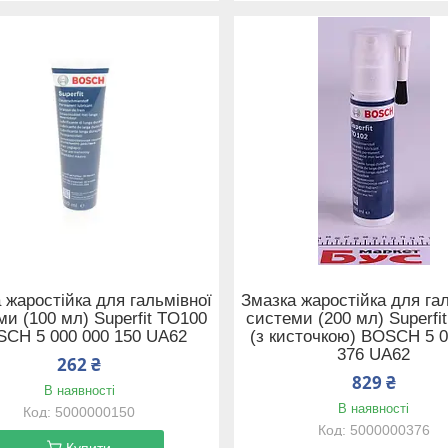
 жаростійка для гальмівної
Змазка жаростійка для га
ми (100 мл) Superfit TO100
системи (200 мл) Superfi
CH 5 000 000 150 UA62
(з кисточкою) BOSCH 5 0
376 UA62
262 ₴
829 ₴
В наявності
В наявності
5000000150
5000000376
Купити