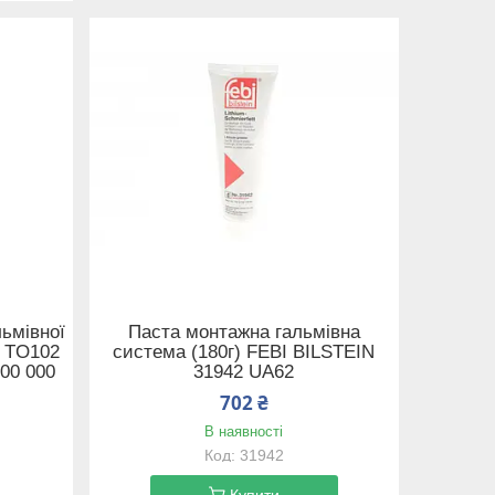
льмівної
Паста монтажна гальмівна
t TO102
система (180г) FEBI BILSTEIN
00 000
31942 UA62
702 ₴
В наявності
31942
Купити