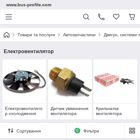
www.bus-profile.com
Товари та послуги
Автозапчастини
Двигун, системи 
Електровентилятор
Електровентилято
Датчик увімкнення
Крильчатка
р охолодження
вентилятора
вентилятора
Сортування
0
Фільтри