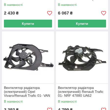
47384 UA62
дифузором) NRF 47029 UA62
В наявності
В наявності
2 430
6 067
₴
₴
Купити
Купити
Вентилятор радіатора
Вентилятор радіатора
(електричний) Opel
(електричний) Renault Trafic
Vivaro/Renault Trafic 01- VAN
01- NRF 47880 UA62
WEZEL 4394746 UA62
В наявності
В наявності
3 393
4 799
₴
₴