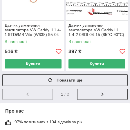
Датчик увімкнення
Датчик увімкнення
вентилятора VW Caddy II 1.4-
вентилятора VW Caddy III
1.9TDi/MB Vito (W638) 95-04
1.4-2.0SDI 04-15 (85°C-90°C)
(3 конт.) (102-92/95-84°C
TRUCKTEC AUTOMOTIVE
В наявності
В наявності
01528 UA62
07.42.079 UA62
516
397
₴
₴
Купити
Купити
Показати ще
1
/ 2
Про нас
97% позитивних з 104 відгуків за рік