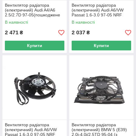
Вентилятор радіатора
Вентилятор радіатора
(електричний) Audi A4/A6
(електричний) Audi A6/VW
2.5/2.7D 97-05(пошкоджене
Passat 1.6-3.0 97-05 NRF
кріплення) NRF DSC_47207
47023 UA62
В наявності
В наявності
UA62
2 471
2 037
₴
₴
Купити
Купити
Вентилятор радіатора
Вентилятор радіатора
(електричний) Audi A6/VW
(електричний) BMW 5 (E39)
Passat 1.6-3.0 97-05 NRF
2.0i-4.0i/2.5TD 95-04 (з