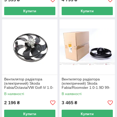
Купити
Купити
Вентилятор радіатора
Вентилятор радіатора
(електричний) Skoda
(електричний) Skoda
Fabia/Octavia/VW Golf iV 1.0-
Fabia/Roomster 1.0-1.9D 99-
1.4 16V 99-07 NRF 47204
NRF 47876 UA62
В наявності
В наявності
UA62
2 196
3 465
₴
₴
Купити
Купити