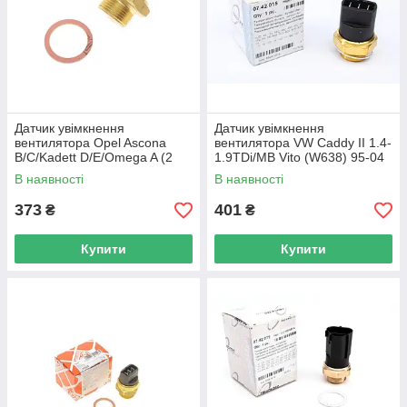
Датчик увімкнення
Датчик увімкнення
вентилятора Opel Ascona
вентилятора VW Caddy II 1.4-
B/C/Kadett D/E/Omega A (2
1.9TDi/MB Vito (W638) 95-04
конт.) (100-95°C) FEBI
(3 конт.) (102-92/95-
В наявності
В наявності
BILSTEIN 03079 UA62
07.42.015 UA62
373
401
₴
₴
Купити
Купити