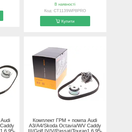
В наявності
CT1139WP8PRO
Купити
 Audi
Комплект ГРМ + помпа Audi
 Caddy
A3/A4/Skoda Octavia/WV Caddy
n1.6 95-
III/Golf IV/V/Passat/Touran1.6 95-