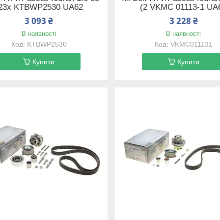
23x KTBWP2530 UA62
(2 VKMC 01113-1 UA
3 093 ₴
3 228 ₴
В наявності
В наявності
KTBWP2530
VKMC011131
Купити
Купити