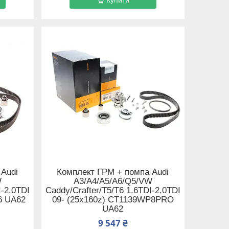
 Audi
Комплект ГРМ + помпа Audi
W
A3/A4/A5/A6/Q5/VW
I-2.0TDI
Caddy/Crafter/T5/T6 1.6TDI-2.0TDI
6 UA62
09- (25x160z) CT1139WP8PRO
UA62
9 547 ₴