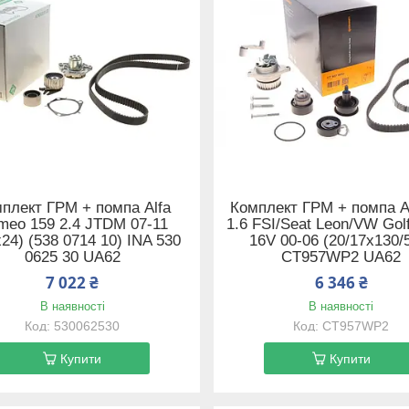
плект ГРМ + помпа Alfa
Комплект ГРМ + помпа A
meo 159 2.4 JTDM 07-11
1.6 FSI/Seat Leon/VW Golf
24) (538 0714 10) INA 530
16V 00-06 (20/17x130/
0625 30 UA62
CT957WP2 UA62
7 022 ₴
6 346 ₴
В наявності
В наявності
530062530
CT957WP2
Купити
Купити