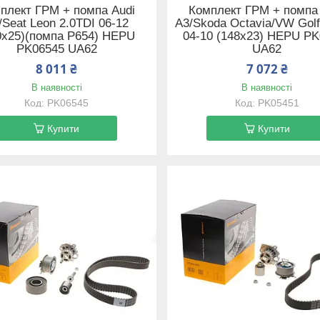
плект ГРМ + помпа Audi
Комплект ГРМ + помпа
/Seat Leon 2.0TDI 06-12
A3/Skoda Octavia/VW Golf
0x25)(помпа P654) HEPU
04-10 (148x23) HEPU P
PK06545 UA62
UA62
8 011 ₴
7 072 ₴
В наявності
В наявності
PK06545
PK05451
Купити
Купити