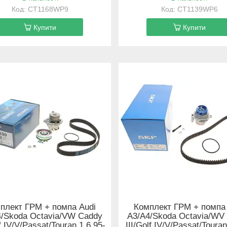
CT1168WP9
CT1139WP6
Купити
Купити
плект ГРМ + помпа Audi
Комплект ГРМ + помпа
4/Skoda Octavia/VW Caddy
A3/A4/Skoda Octavia/WV
lf IV/V/Passat/Touran 1.6 95-
III/Golf IV/V/Passat/Toura