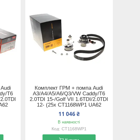
 Audi
Комплект ГРМ + помпа Audi
dy/T6
A3/A4/A5/A6/Q3/VW Caddy/T6
/2.0TDI
2.0TDI 15-/Golf VII 1.6TDI/2.0TDI
A62
12- (25x CT1168WP1 UA62
11 046 ₴
В наявності
CT1168WP1
Купити