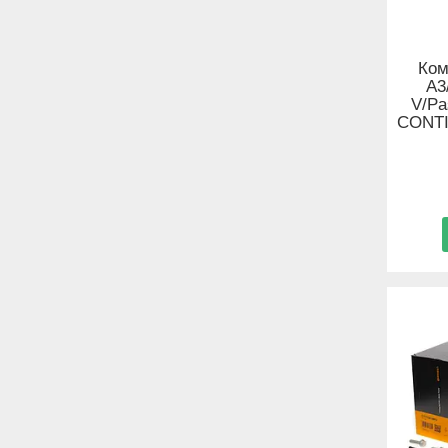
Ком
A3
V/Pa
CONTI