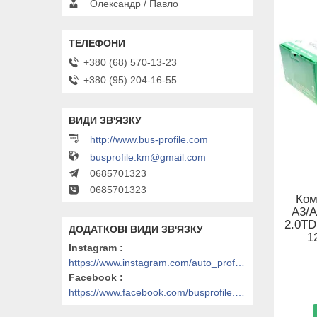
Олександр / Павло
+380 (68) 570-13-23
+380 (95) 204-16-55
http://www.bus-profile.com
busprofile.km@gmail.com
0685701323
0685701323
Ком
A3/A
2.0TDI
1
Instagram
https://www.instagram.com/auto_profile_khm/
Facebook
https://www.facebook.com/busprofile.khm