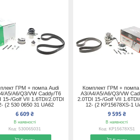
плект ГРМ + помпа Audi
Комплект ГРМ + помпа
4/A5/A6/Q3/VW Caddy/T6
A3/A4/A5/A6/Q3/VW Cad
 15-/Golf VII 1.6TDI/2.0TDI
2.0TDI 15-/Golf VII 1.6TDI
2- (2 530 0650 31 UA62
12- (2 KP15678XS-1 U
6 609 ₴
9 595 ₴
В наявності
В наявності
530065031
KP15678XS1
Купити
Купити