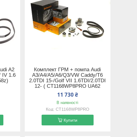
udi A2
Комплект ГРМ + помпа Audi
 IV 1.6
A3/A4/A5/A6/Q3/VW Caddy/T6
58z)
2.0TDI 15-/Golf VII 1.6TDI/2.0TDI
12- ( CT1168WP8PRO UA62
11 730 ₴
В наявності
CT1168WP8PRO
Купити