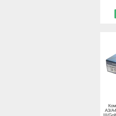
Ком
A3/A
III/Go