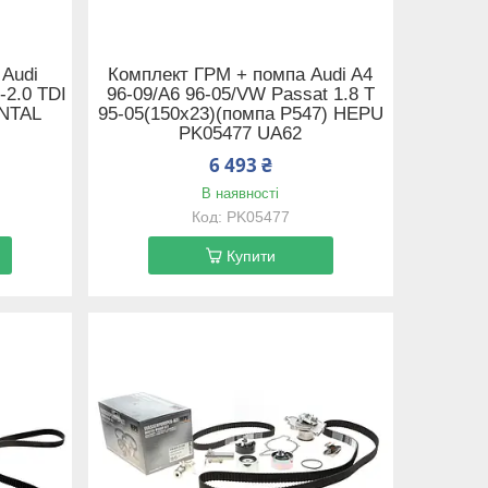
 Audi
Комплект ГРМ + помпа Audi A4
-2.0 TDI
96-09/A6 96-05/VW Passat 1.8 T
ENTAL
95-05(150x23)(помпа P547) HEPU
PK05477 UA62
6 493 ₴
В наявності
PK05477
Купити