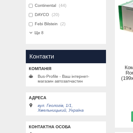
Continental
44
DAYCO
20
Febi Bilstein
2
Ще 8
Контакти
Ком
Ro
Bus-Profile - Ваш інтернет-
(199x
магазин автозапчастин
вул. Геологів, 1/1,
Хмельницький, Україна