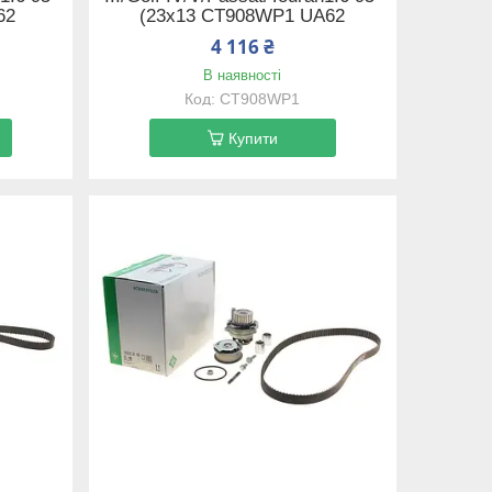
62
(23x13 CT908WP1 UA62
4 116 ₴
В наявності
CT908WP1
Купити