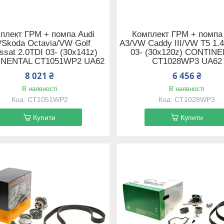
плект ГРМ + помпа Audi
Комплект ГРМ + помпа
/Skoda Octavia/VW Golf
A3/VW Caddy III/VW T5 1.4
ssat 2.0TDI 03- (30x141z)
03- (30x120z) CONTIN
NENTAL CT1051WP2 UA62
CT1028WP3 UA62
8 021 ₴
6 456 ₴
В наявності
В наявності
CT1051WP2
CT1028WP3
Купити
Купити