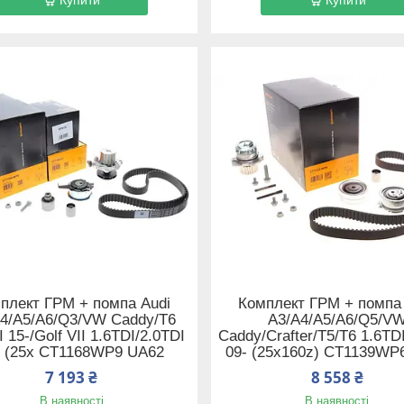
плект ГРМ + помпа Audi
Комплект ГРМ + помпа
4/A5/A6/Q3/VW Caddy/T6
A3/A4/A5/A6/Q5/V
 15-/Golf VII 1.6TDI/2.0TDI
Caddy/Crafter/T5/T6 1.6TD
- (25x CT1168WP9 UA62
09- (25x160z) CT1139WP
7 193 ₴
8 558 ₴
В наявності
В наявності