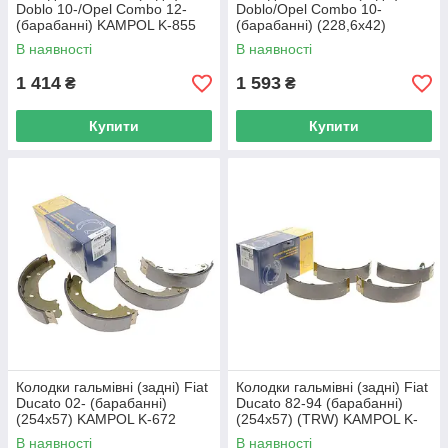
Doblo 10-/Opel Combo 12-
Doblo/Opel Combo 10-
(барабанні) KAMPOL K-855
(барабанні) (228,6x42)
UA62
BOSCH 0 986 487 717 UA62
В наявності
В наявності
1 414
1 593
₴
₴
Купити
Купити
Колодки гальмівні (задні) Fiat
Колодки гальмівні (задні) Fiat
Ducato 02- (барабанні)
Ducato 82-94 (барабанні)
(254x57) KAMPOL K-672
(254x57) (TRW) KAMPOL K-
UA62
104 UA62
В наявності
В наявності