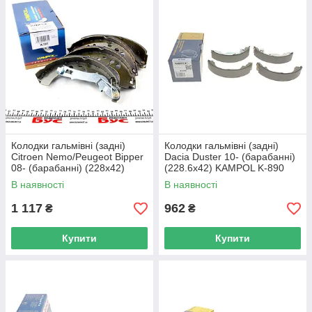
Колодки гальмівні (задні)
Колодки гальмівні (задні)
Citroen Nemo/Peugeot Bipper
Dacia Duster 10- (барабанні)
08- (барабанні) (228x42)
(228.6x42) KAMPOL K-890
KAMPOL K-727 UA62
UA62
В наявності
В наявності
1 117
962
₴
₴
Купити
Купити