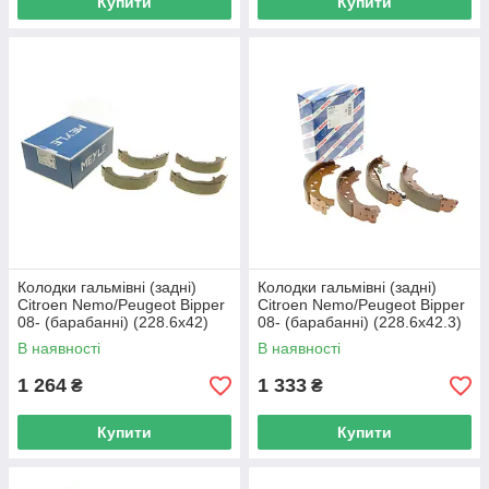
Купити
Купити
Колодки гальмівні (задні)
Колодки гальмівні (задні)
Citroen Nemo/Peugeot Bipper
Citroen Nemo/Peugeot Bipper
08- (барабанні) (228.6x42)
08- (барабанні) (228.6x42.3)
MEYLE 40-14 533 0003 UA62
BOSCH 0 986 487 898 UA62
В наявності
В наявності
1 264
1 333
₴
₴
Купити
Купити