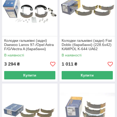
Колодки гальмівні (задні)
Колодки гальмівні (задні) Fiat
Daewoo Lanos 97-/Opel Astra
Doblo (барабанні) (228.6x42)
F/G/Vectra A (барабанні)
KAMPOL K-644 UA62
(200x45)(+ци 0 204 114 582
В наявності
В наявності
UA62
3 294
1 011
₴
₴
Купити
Купити