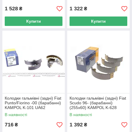
1 528
1 322
₴
₴
Купити
Купити
Колодки гальмівні (задні) Fiat
Колодки гальмівні (задні) Fiat
Punto/Fiorino -00 (барабанні)
Scudo 96- (барабанні)
KAMPOL K-101 UA62
(255x60) KAMPOL K-628
UA62
В наявності
В наявності
716
1 392
₴
₴