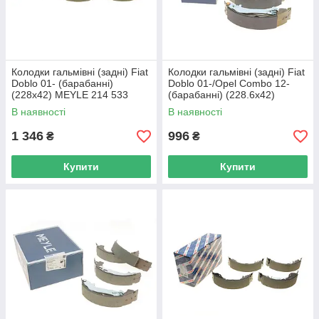
Колодки гальмівні (задні) Fiat
Колодки гальмівні (задні) Fiat
Doblo 01- (барабанні)
Doblo 01-/Opel Combo 12-
(228x42) MEYLE 214 533
(барабанні) (228.6x42)
0005 UA62
KAMPOL K-739 UA62
В наявності
В наявності
1 346
996
₴
₴
Купити
Купити