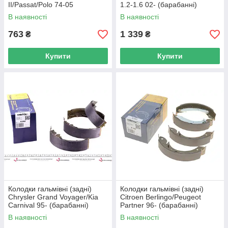
II/Passat/Polo 74-05
1.2-1.6 02- (барабанні)
(барабанні)(1 114 042 0502
(200x36.3) 29-14 533 0001
В наявності
В наявності
UA62
UA62
763
1 339
₴
₴
Купити
Купити
Колодки гальмівні (задні)
Колодки гальмівні (задні)
Chrysler Grand Voyager/Kia
Citroen Berlingo/Peugeot
Carnival 95- (барабанні)
Partner 96- (барабанні)
(254x57) KAMPOL K-664
(228.6x41.5) KAMPOL K-162
В наявності
В наявності
UA62
UA62