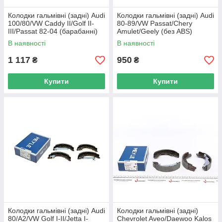
Колодки гальмівні (задні) Audi
Колодки гальмівні (задні) Audi
100/80/VW Caddy II/Golf II-
80-89/VW Passat/Chery
III/Passat 82-04 (барабанні)
Amulet/Geely (без ABS)
(230x 114 042 1101 UA62
(барабанні) (20 0 986 487
В наявності
В наявності
270 UA62
1 117
950
₴
₴
Купити
Купити
Колодки гальмівні (задні) Audi
Колодки гальмівні (задні)
80/A2/VW Golf I-II/Jetta I-
Chevrolet Aveo/Daewoo Kalos