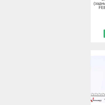
(задн
FEB