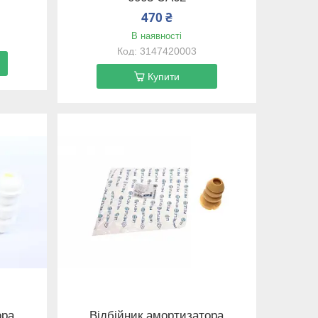
470 ₴
В наявності
3147420003
Купити
ора
Відбійник амортизатора