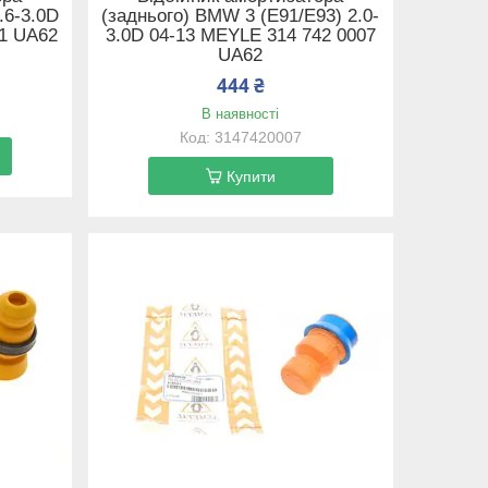
.6-3.0D
(заднього) BMW 3 (E91/E93) 2.0-
01 UA62
3.0D 04-13 MEYLE 314 742 0007
UA62
444 ₴
В наявності
3147420007
Купити