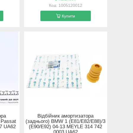
1005120012
Купити
ора
Відбійник амортизатора
 Passat
(заднього) BMW 1 (E81/E82/E88)/3
27 UA62
(E90/E92) 04-13 MEYLE 314 742
0003 UA62