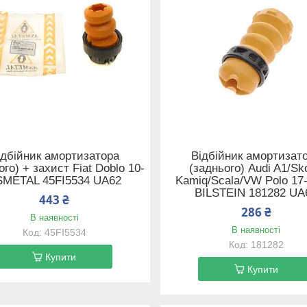
ідбійник амортизатора
Відбійник амортизат
ого) + захист Fiat Doblo 10-
(заднього) Audi A1/Sk
SMETAL 45FI5534 UA62
Kamiq/Scala/VW Polo 17
BILSTEIN 181282 UA
443 ₴
286 ₴
В наявності
В наявності
45FI5534
181282
Купити
Купити