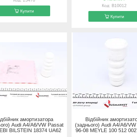
B10012
Купити
Купити
ідбійник амортизатора
Відбійник амортизат
ього) Audi A4/A6/VW Passat
(заднього) Audi A4/A6/VW
FEBI BILSTEIN 18374 UA62
96-08 MEYLE 100 512 00