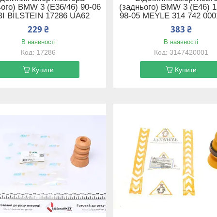
ього) BMW 3 (E36/46) 90-06
(заднього) BMW 3 (E46) 1
I BILSTEIN 17286 UA62
98-05 MEYLE 314 742 00
229 ₴
383 ₴
В наявності
В наявності
17286
3147420001
Купити
Купити