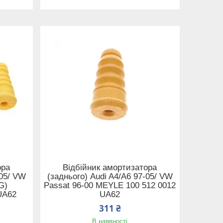
ора
Відбійник амортизатора
-05/ VW
(заднього) Audi A4/A6 97-05/ VW
G)
Passat 96-00 MEYLE 100 512 0012
UA62
UA62
311 ₴
В наявності