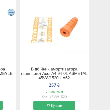
ора
Відбійник амортизатора
8 MEYLE
(заднього) Audi A4 94-01 ASMETAL
45VW1520 UA62
257 ₴
В наявності
45VW1520
Купити