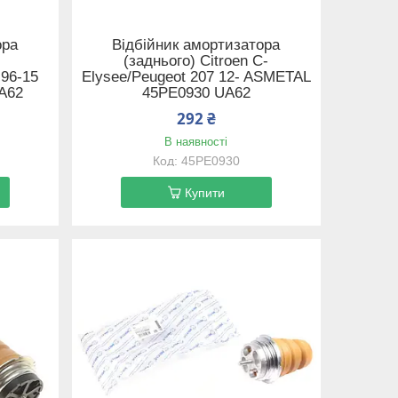
ора
Відбійник амортизатора
(заднього) Citroen C-
 96-15
Elysee/Peugeot 207 12- ASMETAL
A62
45PE0930 UA62
292 ₴
В наявності
45PE0930
Купити