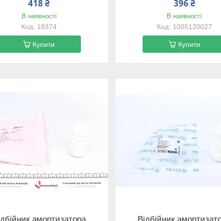
418 ₴
396 ₴
В наявності
В наявності
18374
1005120027
Купити
Купити
ідбійник амортизатора
Відбійник амортизат