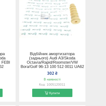
ора
Відбійник амортизатора
oda
(заднього) Audi A3/Skoda
- FEBI
Octavia/Rapid/Roomster/VW
62
Bora/Golf 96-13 100 512 0011 UA62
302 ₴
В наявності
1005120011
Купити