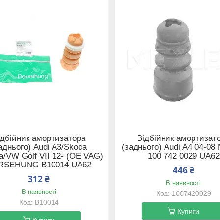
ідбійник амортизатора
Відбійник амортизат
аднього) Audi A3/Skoda
(заднього) Audi A4 04-0
a/VW Golf VII 12- (OE VAG)
100 742 0029 UA62
RSEHUNG B10014 UA62
446 ₴
312 ₴
В наявності
В наявності
1007420029
B10014
Купити
Купити