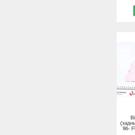
В
(задн
96- 