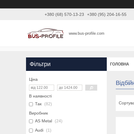
+380 (68) 570-13-23
+380 (95) 204-16-55
www.bus-profile.com
Фільтри
ГОЛОВНА
Ціна
Відбій
В наявності
Так
82
Виробник
AS Metal
24
Audi
1