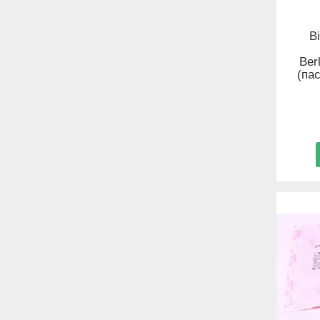
В
Ber
(па