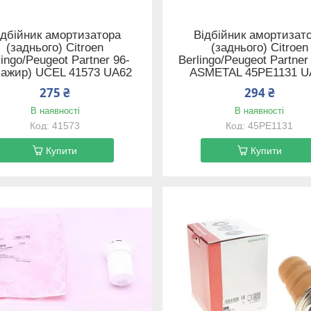
ідбійник амортизатора
Відбійник амортизат
(заднього) Citroen
(заднього) Citroen
lingo/Peugeot Partner 96-
Berlingo/Peugeot Partner
сажир) UCEL 41573 UA62
ASMETAL 45PE1131 U
275 ₴
294 ₴
В наявності
В наявності
41573
45PE1131
Купити
Купити