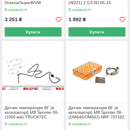
Octavia/SuperB/VW
(W221) 2.1/3.0D 05-15
Golf/Tiguan 1.6D/2.0D
SOLGY 115016 UA62
В наявності
В наявності
7.08369.04.0 UA62
3 251
1 892
₴
₴
Купити
Купити
Датчик температури ВГ (в
Датчик температури ВГ (в
каталізаторі) MB Sprinter 06-
каталізаторі) MB Sprinter 06-
(1050 мм) TRUCKTEC
(OM646/OM642) NRF 707102
AUTOMOTIVE 02.17.098
UA62
В наявності
В наявності
UA62