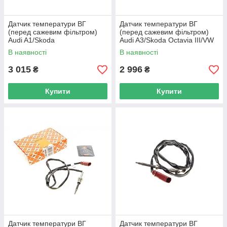
Датчик температури ВГ
Датчик температури ВГ
(перед сажевим фільтром)
(перед сажевим фільтром)
Audi A1/Skoda
Audi A3/Skoda Octavia III/VW
Fabia/Roomster/VW Polo 1.6
Golf VII 1.6 TDI 12- 707116
В наявності
В наявності
TDI 09- 707098 UA62
UA62
3 015
2 996
₴
₴
Купити
Купити
Датчик температури ВГ
Датчик температури ВГ