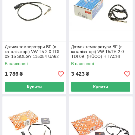
Датчик температури ВГ (в
Датчик температури ВГ (в
каталізаторі) VW T5 2.0 TDI
каталізаторі) VW T5/T6 2.0
09-15 SOLGY 115054 UA62
TDI 09- (HÜCO) HITACHI
137082 UA62
В наявності
В наявності
1 786
3 423
₴
₴
Купити
Купити