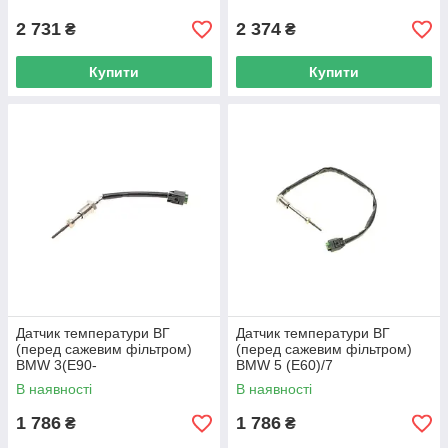
0063 UA62
14 08.17.039 UA62
2 731
2 374
₴
₴
Купити
Купити
Датчик температури ВГ
Датчик температури ВГ
(перед сажевим фільтром)
(перед сажевим фільтром)
BMW 3(E90-
BMW 5 (E60)/7
E93)/5(E60/E61)/X6(E72) 04-
(E65/E66/E67)/X3 (E83) 02-10
В наявності
В наявності
14 M57/N57 115036 UA62
M57/M67 115038 UA62
1 786
1 786
₴
₴