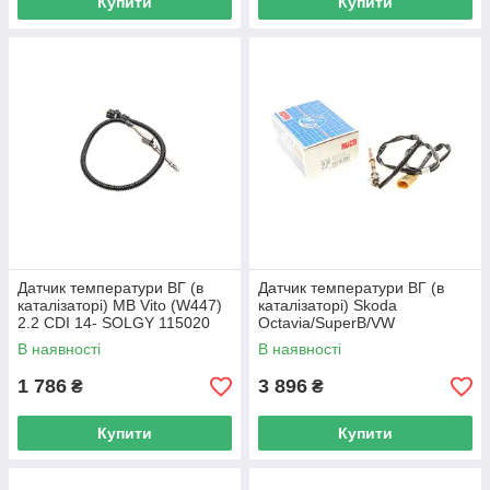
Купити
Купити
Датчик температури ВГ (в
Датчик температури ВГ (в
каталізаторі) MB Vito (W447)
каталізаторі) Skoda
2.2 CDI 14- SOLGY 115020
Octavia/SuperB/VW
UA62
Golf/Tiguan 1.6D/2.0D 03-
В наявності
В наявності
(HÜCO) 137002 UA62
1 786
3 896
₴
₴
Купити
Купити