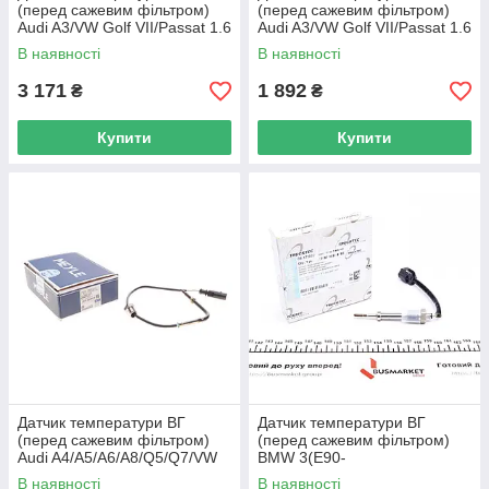
(перед сажевим фільтром)
(перед сажевим фільтром)
Audi A3/VW Golf VII/Passat 1.6
Audi A3/VW Golf VII/Passat 1.6
TDI 12- NRF 707188 UA62
TDI 12- SOLGY 115083 UA62
В наявності
В наявності
3 171
1 892
₴
₴
Купити
Купити
Датчик температури ВГ
Датчик температури ВГ
(перед сажевим фільтром)
(перед сажевим фільтром)
Audi A4/A5/A6/A8/Q5/Q7/VW
BMW 3(E90-
Touareg 2.7D/3.0D/5 114 800
E93)/5(E60/E61)/X6(E72) 04-
В наявності
В наявності