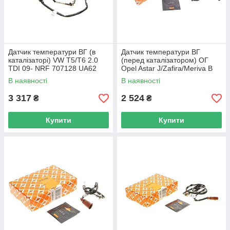
Датчик температури ВГ (в
Датчик температури ВГ
каталізаторі) VW T5/T6 2.0
(перед каталізатором) ОГ
TDI 09- NRF 707128 UA62
Opel Astar J/Zafira/Meriva B
1.6CDTI 13- NRF 707256
В наявності
В наявності
UA62
3 317
2 524
₴
₴
Купити
Купити