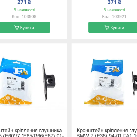
271 ₴
371 ₴
В наявності
В наявності
103908
103921
Купити
Купити
штейн кріплення глушника
Кронштейн кріплення гл
(E60)/7 (E65/R66/E67) 01-
BMW 7 (E38) 94-01 FA1 1