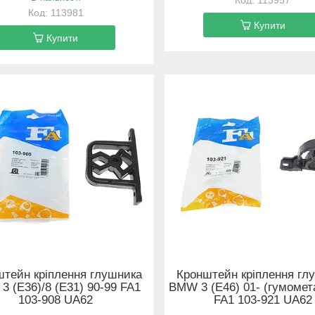
113957
113981
Купити
Купити
штейн кріплення глушника
Кронштейн кріплення гл
 (E36)/8 (E31) 90-99 FA1
BMW 3 (E46) 01- (гумомет
103-908 UA62
FA1 103-921 UA62