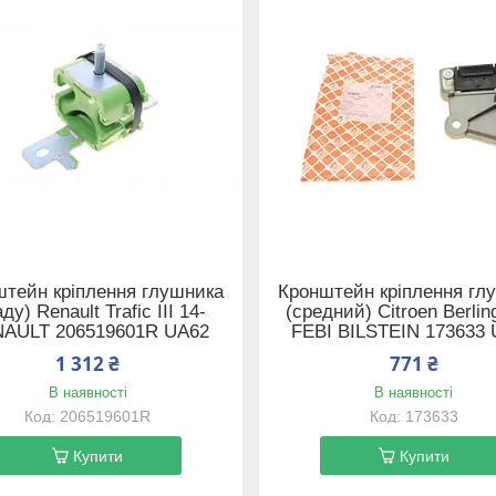
штейн кріплення глушника
Кронштейн кріплення гл
аду) Renault Trafic III 14-
(средний) Citroen Berlin
AULT 206519601R UA62
FEBI BILSTEIN 173633
1 312 ₴
771 ₴
В наявності
В наявності
206519601R
173633
Купити
Купити