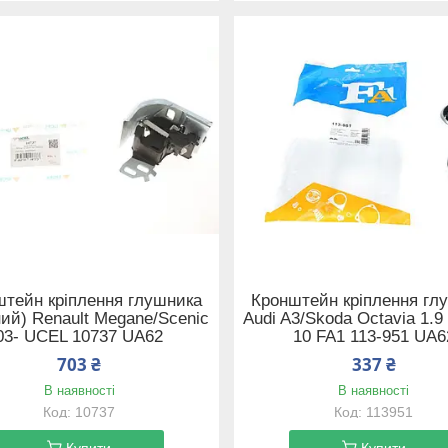
штейн кріплення глушника
Кронштейн кріплення гл
ий) Renault Megane/Scenic
Audi A3/Skoda Octavia 1.9
03- UCEL 10737 UA62
10 FA1 113-951 UA6
703 ₴
337 ₴
В наявності
В наявності
10737
113951
Купити
Купити