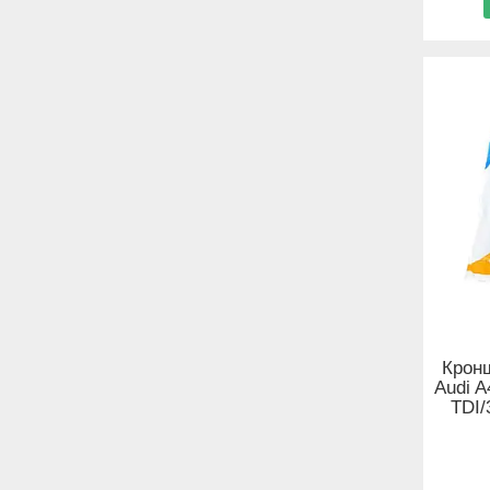
Крон
Audi A
TDI/