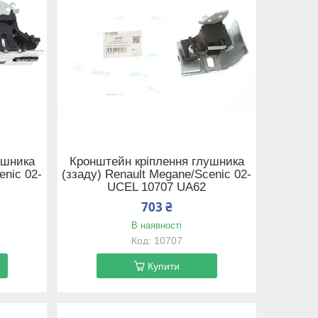
ушника
Кронштейн кріплення глушника
enic 02-
(ззаду) Renault Megane/Scenic 02-
UCEL 10707 UA62
703 ₴
В наявності
10707
Купити