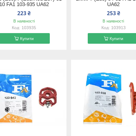
10 FA1 103-935 UA62
UA62
223 ₴
253 ₴
В наявності
В наявності
103935
103913
Купити
Купити