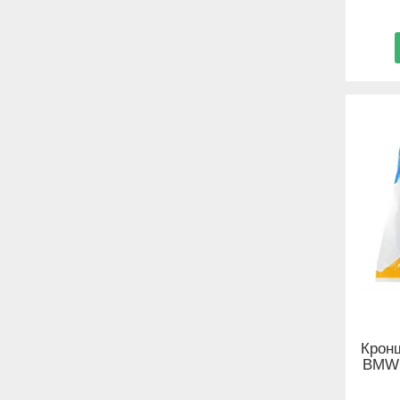
Крон
BMW 3