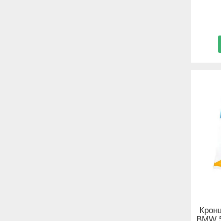
Крон
BMW 5 