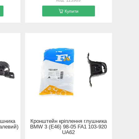
113989
Купити
ушника
Кронштейн кріплення глушника
алевий)
BMW 3 (E46) 98-05 FA1 103-920
UA62