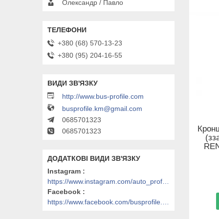
Олександр / Павло
+380 (68) 570-13-23
+380 (95) 204-16-55
http://www.bus-profile.com
busprofile.km@gmail.com
0685701323
Крон
0685701323
(зз
REN
Instagram
https://www.instagram.com/auto_profile_khm/
Facebook
https://www.facebook.com/busprofile.khm