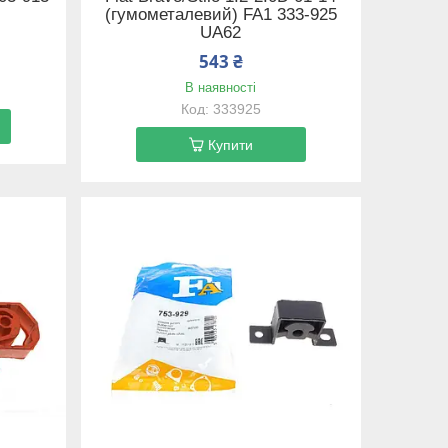
(гумометалевий) FA1 333-925
UA62
543 ₴
В наявності
333925
Купити