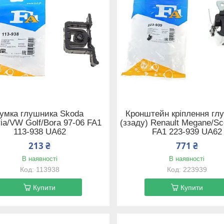
Гумка глушника Skoda
Кронштейн кріплення гл
ia/VW Golf/Bora 97-06 FA1
(ззаду) Renault Megane/Sc
113-938 UA62
FA1 223-939 UA62
213 ₴
771 ₴
В наявності
В наявності
113938
223939
Купити
Купити