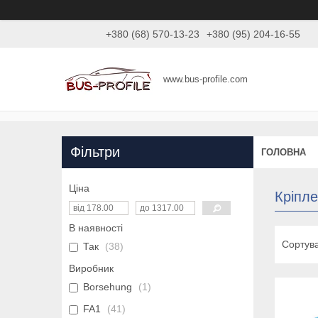
+380 (68) 570-13-23
+380 (95) 204-16-55
www.bus-profile.com
Фільтри
ГОЛОВНА
Ціна
Кріпл
В наявності
Так
38
Виробник
Borsehung
1
FA1
41