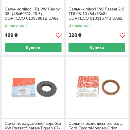
Сальник півосі (R) VW Caddy
Сальник півосі VW Passat 2.0
03- (48x60/74x26.6)
TDI 05-10 (54x73x8)
CORTECO 01033861B UA62
CORTECO 01031574B UA62
В наявності
В наявності
489
328
₴
₴
Купити
Купити
Сальник раздаточної коробки
Сальник розподільного валу
VW Passat/Sharan/Tiguan 07-
Ford Escort/Mondeo/Orion