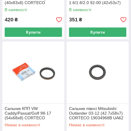
(40x83x8) CORTECO
1.6/1.8/2.0 92-00 (42x53x7)
01036457B UA62
ELRING 467.860 UA62
В наявності
В наявності
420
351
₴
₴
Купити
Купити
Сальник КПП VW
Сальник півосі Mitsubishi
Caddy/Passat/Golf 98-17
Outlander 03-12 (42.7x58x7)
(54x68x8) CORTECO
CORTECO 19034968B UA62
01035170B UA62
Немає в наявності
Немає в наявності