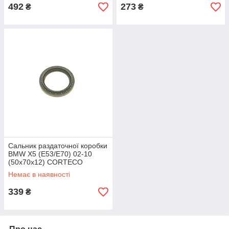
492
273
₴
₴
Сальник раздаточної коробки
BMW X5 (E53/E70) 02-10
(50x70x12) CORTECO
01035169B UA62
Немає в наявності
339
₴