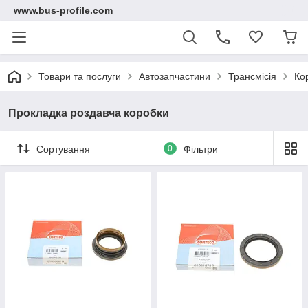
www.bus-profile.com
Товари та послуги
Автозапчастини
Трансмісія
Ко
Прокладка роздавча коробки
Сортування
0
Фільтри