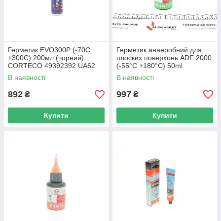
Герметик EVO300P (-70C
Герметик анаеробний для
+300C) 200мл (чорний)
плоских поверхонь ADF 2000
CORTECO 49392392 UA62
(-55°C +180°C) 50ml
(зелений) ELRING 777.792
В наявності
В наявності
UA62
892
997
₴
₴
Купити
Купити