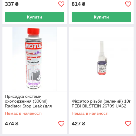
337
814
₴
₴
Купити
Купити
Присадка системи
охолодження (300ml)
Фіксатор різьби (зелений) 10г
Radiator Stop Leak (для
FEBI BILSTEIN 26709 UA62
радіатора) (108126) MOTUL
Немає в наявності
Немає в наявності
102715 UA62
474
427
₴
₴