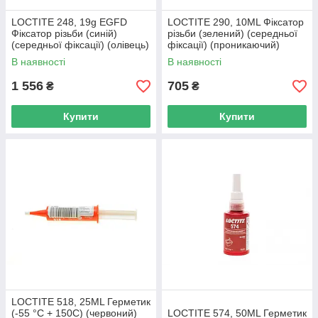
LOCTITE 248, 19g EGFD
LOCTITE 290, 10ML Фіксатор
Фіксатор різьби (синій)
різьби (зелений) (середньої
(середньої фіксації) (олівець)
фіксації) (проникаючий)
HENKEL 1714937 UA62
HENKEL 142567 UA62
В наявності
В наявності
1 556
705
₴
₴
Купити
Купити
LOCTITE 518, 25ML Герметик
(-55 °C + 150C) (червоний)
LOCTITE 574, 50ML Герметик