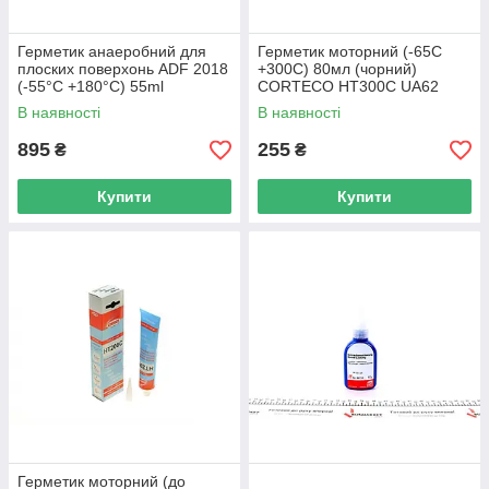
Герметик анаеробний для
Герметик моторний (-65C
плоских поверхонь ADF 2018
+300C) 80мл (чорний)
(-55°C +180°C) 55ml
CORTECO HT300C UA62
(червоний) ELRING 461.682
В наявності
В наявності
UA62
895
255
₴
₴
Купити
Купити
Герметик моторний (до