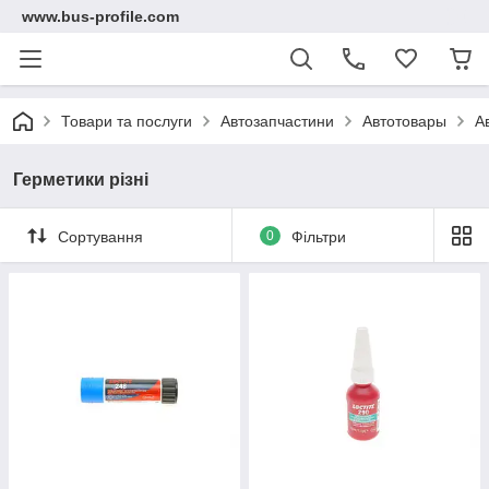
www.bus-profile.com
Товари та послуги
Автозапчастини
Автотовары
А
Герметики різні
Сортування
0
Фільтри