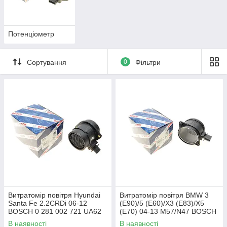
Потенціометр
Сортування
0
Фільтри
Витратомір повітря Hyundai
Витратомір повітря BMW 3
Santa Fe 2.2CRDi 06-12
(E90)/5 (E60)/X3 (E83)/X5
BOSCH 0 281 002 721 UA62
(E70) 04-13 M57/N47 BOSCH
0 281 006 147 UA62
В наявності
В наявності