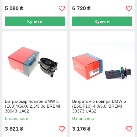
5 080
6 720
₴
₴
Купити
Купити
Витратомір повітря BMW 5
Витратомір повітря BMW 5
(E60)/X5/X6 2.5/3.0d BREMI
(E60/F10) 4.0/5.0i BREMI
30043 UA62
30373 UA62
В наявності
В наявності
3 821
3 176
₴
₴