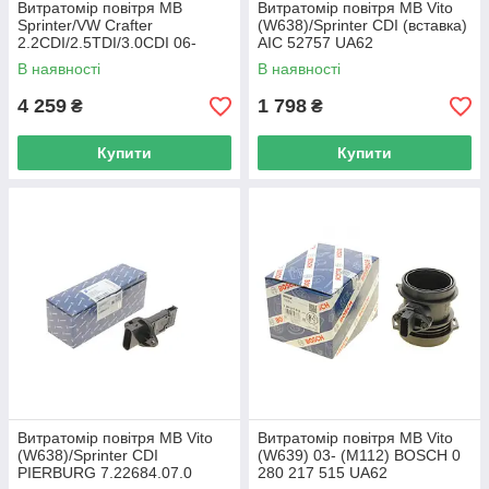
Витратомір повітря MB
Витратомір повітря MB Vito
Sprinter/VW Crafter
(W638)/Sprinter CDI (вставка)
2.2CDI/2.5TDI/3.0CDI 06-
AIC 52757 UA62
PIERBURG 7.07759.25.0
В наявності
В наявності
UA62
4 259
1 798
₴
₴
Купити
Купити
Витратомір повітря MB Vito
Витратомір повітря MB Vito
(W638)/Sprinter CDI
(W639) 03- (M112) BOSCH 0
PIERBURG 7.22684.07.0
280 217 515 UA62