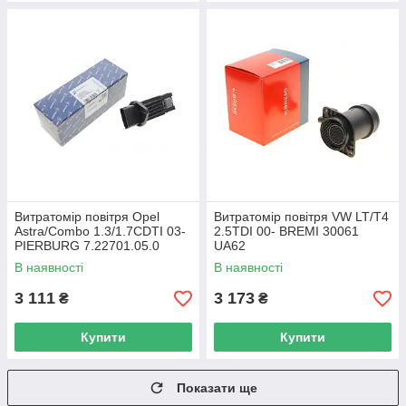
Витратомір повітря Opel
Витратомір повітря VW LT/T4
Astra/Combo 1.3/1.7CDTI 03-
2.5TDI 00- BREMI 30061
PIERBURG 7.22701.05.0
UA62
UA62
В наявності
В наявності
3 111
3 173
₴
₴
Купити
Купити
Показати ще