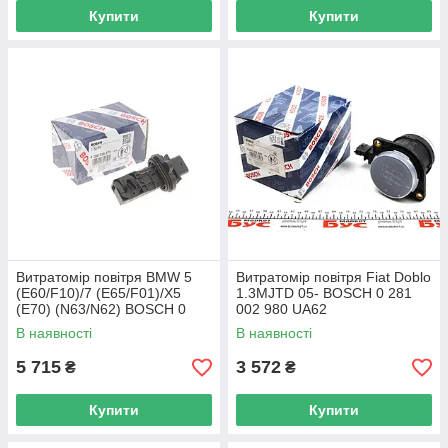
Купити
Купити
Витратомір повітря BMW 5
Витратомір повітря Fiat Doblo
(E60/F10)/7 (E65/F01)/X5
1.3MJTD 05- BOSCH 0 281
(E70) (N63/N62) BOSCH 0
002 980 UA62
280 218 270 UA62
В наявності
В наявності
5 715
3 572
₴
₴
Купити
Купити