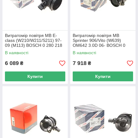
Витратомір повітря MB E-
Витратомір повітря MB
class (W210/W211/S211) 97-
Sprinter 906/Vito (W639)
09 (M113) BOSCH 0 280 218
OM642 3.0D 06- BOSCH 0
344 UA62
281 002 978 UA62
В наявності
В наявності
6 089
7 918
₴
₴
Купити
Купити