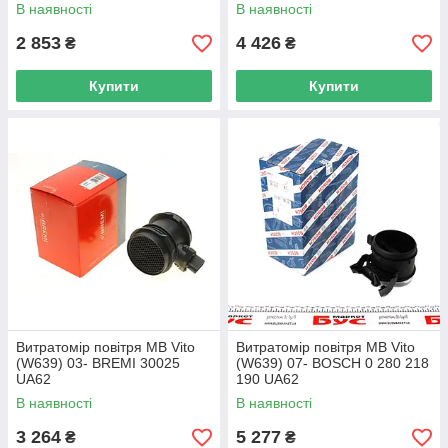
UA62
В наявності
В наявності
2 853
4 426
₴
₴
Купити
Купити
Витратомір повітря MB Vito
Витратомір повітря MB Vito
(W639) 03- BREMI 30025
(W639) 07- BOSCH 0 280 218
UA62
190 UA62
В наявності
В наявності
3 264
5 277
₴
₴