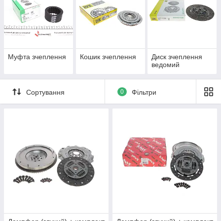
Муфта зчеплення
Кошик зчеплення
Диск зчеплення
ведомий
Сортування
0
Фільтри