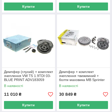
Купити
Купити
Демпфер (глухий) + комплект
Демпфер + комплект
зчеплення VW T5 1.9TDI 03-
зчеплення +вижимний +
BLUE PRINT ADV183059
болти маховика MB Sprinter
UA62
2.2CDI 03-06 OM611 LuK 600
В наявності
В наявності
0056 00 UA62
11 010
30 849
₴
₴
Купити
Купити