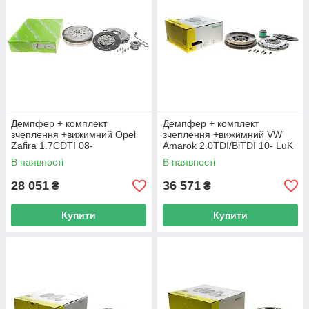
Демпфер + комплект
Демпфер + комплект
зчеплення +вижимний Opel
зчеплення +вижимний VW
Zafira 1.7CDTI 08-
Amarok 2.0TDI/BiTDI 10- LuK
(d=240mm) z=20 VALEO
600 0201 00 UA62
В наявності
В наявності
837302 UA62
28 051
36 571
₴
₴
Купити
Купити