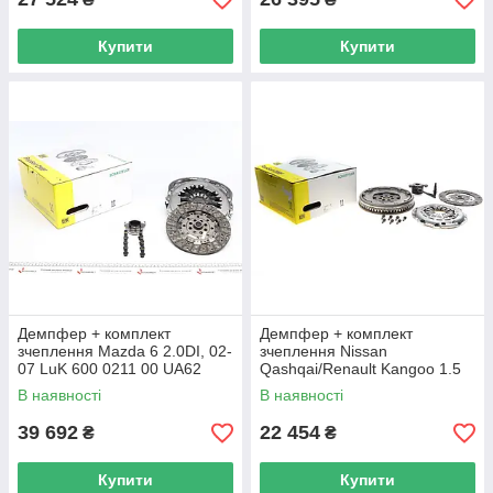
Купити
Купити
Демпфер + комплект
Демпфер + комплект
зчеплення Mazda 6 2.0DI, 02-
зчеплення Nissan
07 LuK 600 0211 00 UA62
Qashqai/Renault Kangoo 1.5
dCi 08- K9K LuK 600 0197 00
В наявності
В наявності
UA62
39 692
22 454
₴
₴
Купити
Купити