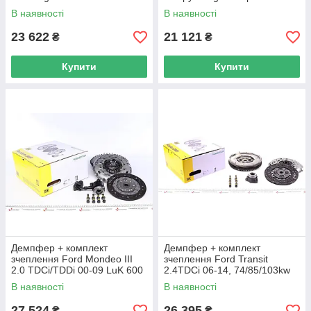
1.6 HDi 10- VALEO 837394
07-, 88/100kw (DW10BTED4)
В наявності
В наявності
UA62
600 0136 00 UA62
23 622
21 121
₴
₴
Купити
Купити
Демпфер + комплект
Демпфер + комплект
зчеплення Ford Mondeo III
зчеплення Ford Transit
2.0 TDCi/TDDi 00-09 LuK 600
2.4TDCi 06-14, 74/85/103kw
0185 00 UA62
LuK 600 0173 00 UA62
В наявності
В наявності
27 524
26 395
₴
₴