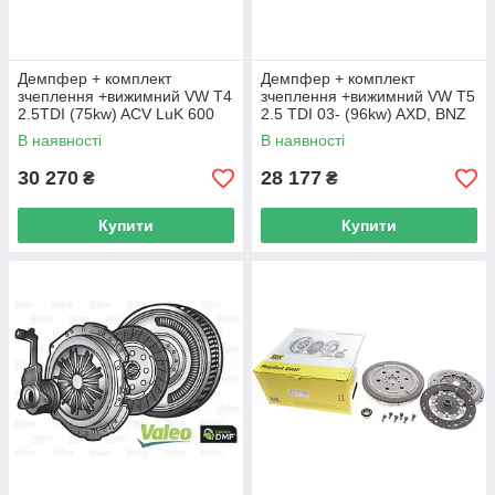
Демпфер + комплект
Демпфер + комплект
зчеплення +вижимний VW T4
зчеплення +вижимний VW T5
2.5TDI (75kw) ACV LuK 600
2.5 TDI 03- (96kw) AXD, BNZ
0002 00 UA62
LuK 600 0125 00 UA62
В наявності
В наявності
30 270
28 177
₴
₴
Купити
Купити