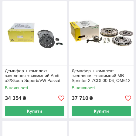
Демпфер + комплект
Демпфер + комплект
зчеплення +вижимний Audi
зчеплення +вижимний MB
a3/Skoda Superb/VW Passat
Sprinter 2.7CDI 00-06, OM612
1.8/2.0 TSI/TFSI 04-15 600
LuK 600 0060 00 UA62
В наявності
В наявності
0146 00 UA62
34 354
37 710
₴
₴
Купити
Купити