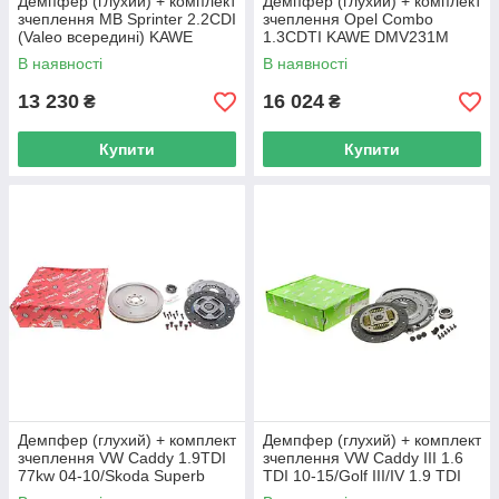
Демпфер (глухий) + комплект
Демпфер (глухий) + комплект
зчеплення MB Sprinter 2.2CDI
зчеплення Opel Combo
(Valeo всередині) KAWE
1.3CDTI KAWE DMV231M
DMV195M UA62
UA62
В наявності
В наявності
13 230
16 024
₴
₴
Купити
Купити
Демпфер (глухий) + комплект
Демпфер (глухий) + комплект
зчеплення VW Caddy 1.9TDI
зчеплення VW Caddy III 1.6
77kw 04-10/Skoda Superb
TDI 10-15/Golf III/IV 1.9 TDI
KAWE DMV179M UA62
95-06 (d=228m 826317 UA62