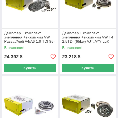
Демпфер + комплект
Демпфер + комплект
зчеплення +вижимний VW
зчеплення +вижимний VW T4
Passat/Audi A4/A6 1.9 TDI 95-
2.5TDI (65kw) AJT, AYY LuK
01 LuK 600 0040 00 UA62
600 0012 00 UA62
В наявності
В наявності
24 392
23 218
₴
₴
Купити
Купити