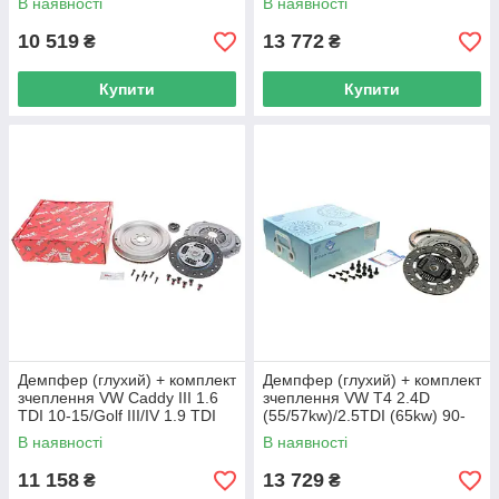
В наявності
В наявності
10 519
13 772
₴
₴
Купити
Купити
Демпфер (глухий) + комплект
Демпфер (глухий) + комплект
зчеплення VW Caddy III 1.6
зчеплення VW T4 2.4D
TDI 10-15/Golf III/IV 1.9 TDI
(55/57kw)/2.5TDI (65kw) 90-
95-06 KAWE DMV166M UA62
03 (+вижимний)(d=22
В наявності
В наявності
ADV183086 UA62
11 158
13 729
₴
₴