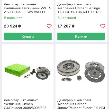
Демпфер + комплект
Демпфер + комплект
зчеплення +вижимний VW T5
зчеплення Citroen Berlingo
2.5 TDI 03- (96kw) VALEO
1.6 HDi 08- LuK 600 0084 00
837321 UA62
UA62
В наявності
В наявності
23 924
17 207
₴
₴
Купити
Купити
Демпфер + комплект
Демпфер + комплект
зчеплення Citroen
зчеплення Citroen
C4/Peugeot 3008/5008/508
Jumpy/Peugeot Expert 2.0 HDi