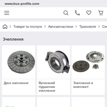
www.bus-profile.com
Товари та послуги
Автозапчастини
Трансмісія
Си
Зчеплення
Диск зчеплення
Витискний
Зчеплення в
підшипник
комплекті
зчеплення