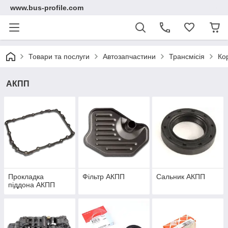
www.bus-profile.com
Товари та послуги
Автозапчастини
Трансмісія
Ко
АКПП
Прокладка
Фільтр АКПП
Сальник АКПП
піддона АКПП