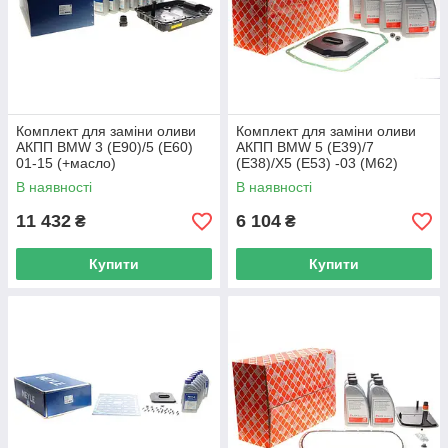
Комплект для заміни оливи
Комплект для заміни оливи
АКПП BMW 3 (E90)/5 (E60)
АКПП BMW 5 (E39)/7
01-15 (+масло)
(E38)/X5 (E53) -03 (M62)
M47/M54/M57/N43/N45/N47/N
FEBI BILSTEIN 176879 UA62
В наявності
В наявності
5 300 135 1004 UA62
11 432
6 104
₴
₴
Купити
Купити