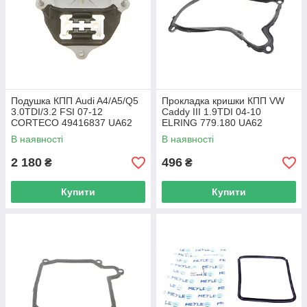
Подушка КПП Audi A4/A5/Q5
Прокладка кришки КПП VW
3.0TDI/3.2 FSI 07-12
Caddy III 1.9TDI 04-10
CORTECO 49416837 UA62
ELRING 779.180 UA62
В наявності
В наявності
2 180
496
₴
₴
Купити
Купити