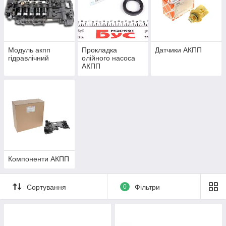
Модуль акпп
Прокладка
Датчики АКПП
гідравлічний
олійного насоса
АКПП
Компоненти АКПП
Сортування
0
Фільтри