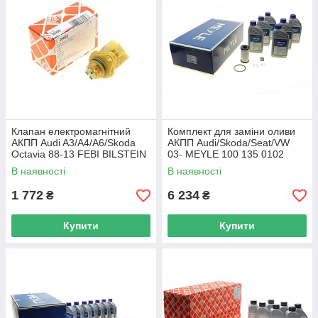
Клапан електромагнітний
Комплект для заміни оливи
АКПП Audi A3/A4/A6/Skoda
АКПП Audi/Skoda/Seat/VW
Octavia 88-13 FEBI BILSTEIN
03- MEYLE 100 135 0102
36056 UA62
UA62
В наявності
В наявності
1 772
6 234
₴
₴
Купити
Купити