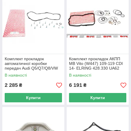
Комплект прокладок
Комплект прокладок АКПП
автоматичної коробки
MB Vito (W447) 109-119 CDI
передач Audi Q5/Q7/Q8/VW
14- ELRING 428.330 UA62
Touareg 3.0 TDI 15- ELRING
В наявності
В наявності
982.150 UA62
2 285
6 191
₴
₴
Купити
Купити