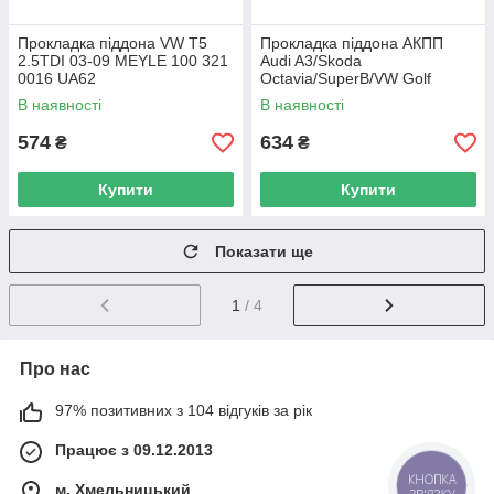
Прокладка піддона VW T5
Прокладка піддона АКПП
2.5TDI 03-09 MEYLE 100 321
Audi A3/Skoda
0016 UA62
Octavia/SuperB/VW Golf
V/Jetta/Passat 1.6-2.0 FSI 03-
В наявності
В наявності
12 100 139 0002 UA62
574
634
₴
₴
Купити
Купити
Показати ще
1
/ 4
Про нас
97% позитивних з 104 відгуків за рік
Працює з 09.12.2013
м. Хмельницький