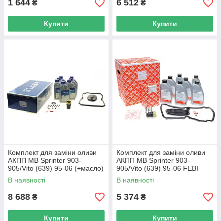
1 644
6 512
₴
₴
Купити
Купити
Комплект для заміни оливи
Комплект для заміни оливи
АКПП MB Sprinter 903-
АКПП MB Sprinter 903-
905/Vito (639) 95-06 (+масло)
905/Vito (639) 95-06 FEBI
MEYLE 014 135 0211 UA62
BILSTEIN 171748 UA62
В наявності
В наявності
8 688
5 374
₴
₴
Купити
Купити