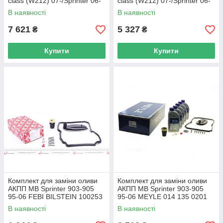
class (W212) 07-/Sprinter 06-
class (W212) 07-/Sprinter 06-
(+Олива ATF 014 135 1402
(+Олива ATF plus 171785
В наявності
В наявності
UA62
UA62
7 621
5 327
₴
₴
Купити
Купити
Комплект для заміни оливи
Комплект для заміни оливи
АКПП MB Sprinter 903-905
АКПП MB Sprinter 903-905
95-06 FEBI BILSTEIN 100253
95-06 MEYLE 014 135 0201
UA62
UA62
В наявності
В наявності