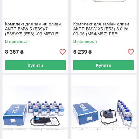
Комплект для заміни оливи
Комплект для заміни оливи
АКПП BMW 5 (E39)/7
АКПП BMW X5 (E53) 3.0 i/d
(E38)/X5 (E53) -03 MEYLE
00-06 (M54/M57) FEBI
300 135 0002 UA62
BILSTEIN 176891 UA62
В наявності
В наявності
8 367
6 239
₴
₴
Купити
Купити