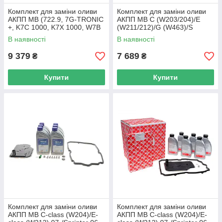
Комплект для заміни оливи
Комплект для заміни оливи
АКПП MB (722.9, 7G-TRONIC
АКПП MB C (W203/204)/E
+, K7C 1000, K7X 1000, W7B
(W211/212)/G (W463)/S
700, W7C 1000 014 135 1404
(W220/221) Sprinter ( 014 135
В наявності
В наявності
UA62
1202 UA62
9 379
7 689
₴
₴
Купити
Купити
Комплект для заміни оливи
Комплект для заміни оливи
АКПП MB C-class (W204)/E-
АКПП MB C-class (W204)/E-