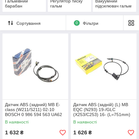
Гальмівний
Регулятор тиску
Вакуумний
барабан
гальм
підсилювач гальм
Сортування
0
Фільтри
Датчик ABS (задний) MB E-
Датчик ABS (задній) (L) MB
class (W211/S211) 02-10
EQC (N293) 19-/GLC
BOSCH 0 986 594 563 UA62
(X253/C253) 16- (L=751mm)
TEXTAR 45030600 UA62
В наявності
В наявності
1 632
1 626
₴
₴