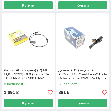
Купити
Купити
Датчик ABS (задній) (R) MB
Датчик ABS (задній) Audi
EQC (N293)/GLX (X253) 16-
A3/Man TGE/Seat Leon/Skoda
TEXTAR 45030500 UA62
Octavia/SuperB/VW Caddy III-
IV/Crafter 114 800 0009 UA62
В наявності
В наявності
1 691
881
₴
₴
Купити
Купити