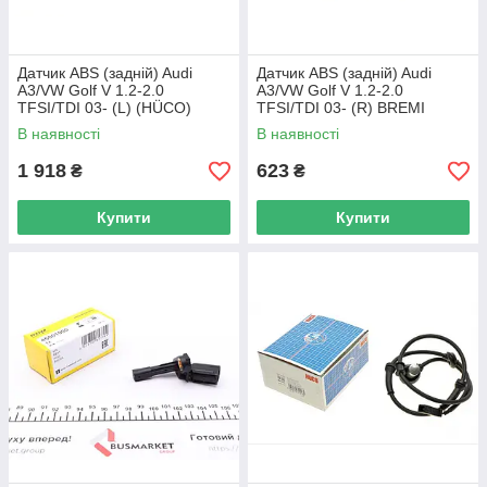
Датчик ABS (задній) Audi
Датчик ABS (задній) Audi
A3/VW Golf V 1.2-2.0
A3/VW Golf V 1.2-2.0
TFSI/TDI 03- (L) (HÜCO)
TFSI/TDI 03- (R) BREMI
HITACHI 131415 UA62
50307 UA62
В наявності
В наявності
1 918
623
₴
₴
Купити
Купити