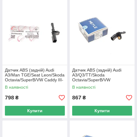
Датчик ABS (задній) Audi
Датчик ABS (задній) Audi
A3/Man TGE/Seat Leon/Skoda
A3/Q3/TT/Skoda
Octavia/SuperB/VW Caddy III-
Octavia/SuperB/VW
IV/Crafter 04- WHT003864
Golf/Jetta/Passat/Touran 1.2-
В наявності
В наявності
UA62
3.6 0 100 899 0043 UA62
798
867
₴
₴
Купити
Купити