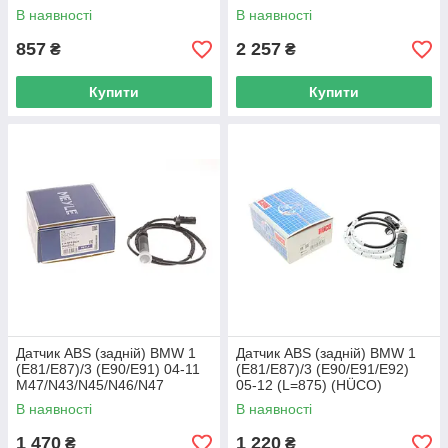
UA62
130634 UA62
В наявності
В наявності
857
2 257
₴
₴
Купити
Купити
Датчик ABS (задній) BMW 1
Датчик ABS (задній) BMW 1
(E81/E87)/3 (E90/E91) 04-11
(E81/E87)/3 (E90/E91/E92)
M47/N43/N45/N46/N47
05-12 (L=875) (HÜCO)
MEYLE 314 899 0034 UA62
HITACHI 131532 UA62
В наявності
В наявності
1 470
1 220
₴
₴