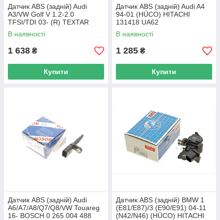
Датчик ABS (задній) Audi
Датчик ABS (задній) Audi A4
A3/VW Golf V 1.2-2.0
94-01 (HÜCO) HITACHI
TFSI/TDI 03- (R) TEXTAR
131418 UA62
45001900 UA62
В наявності
В наявності
1 638
1 285
₴
₴
Купити
Купити
Датчик ABS (задній) Audi
Датчик ABS (задній) BMW 1
A6/A7/A8/Q7/Q8/VW Touareg
(E81/E87)/3 (E90/E91) 04-11
16- BOSCH 0 265 004 488
(N42/N46) (HÜCO) HITACHI