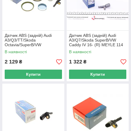
Датчик ABS (задній) Audi
Датчик ABS (задній) Audi
A3/Q3/TT/Skoda
A3/Q7/Skoda SuperB/VW
Octavia/SuperB/VW
Caddy IV 16- (R) MEYLE 114
Golf/Jetta/Passat/Touran 1.2-
800 0022 UA62
В наявності
В наявності
3.6 0 114 899 0014 UA62
2 129
1 322
₴
₴
Купити
Купити