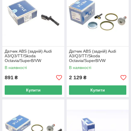
Датчик ABS (задній) Audi
Датчик ABS (задній) Audi
A3/Q3/TT/Skoda
A3/Q3/TT/Skoda
Octavia/SuperB/VW
Octavia/SuperB/VW
Golf/Jetta/Passat/Touran 1.2-
Golf/Jetta/Passat/Touran 1.2-
В наявності
В наявності
3.6 0 100 899 0044 UA62
3.6 0 114 899 0013 UA62
891
2 129
₴
₴
Купити
Купити