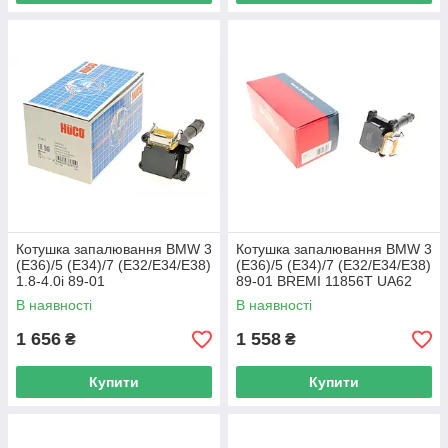
Котушка запалювання BMW 3
Котушка запалювання BMW 3
(E36)/5 (E34)/7 (E32/E34/E38)
(E36)/5 (E34)/7 (E32/E34/E38)
1.8-4.0i 89-01
89-01 BREMI 11856T UA62
M20/M30/M50/M60/M70
В наявності
В наявності
(HÜCO) 133811 UA62
1 656
1 558
₴
₴
Купити
Купити