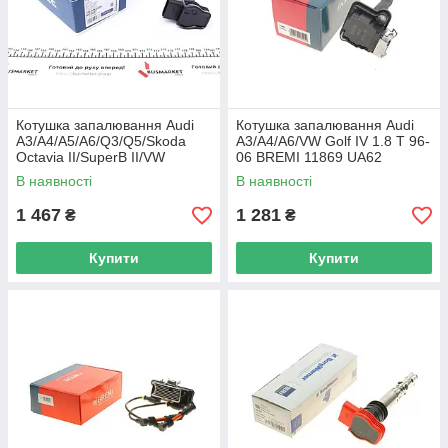
Котушка запалювання Audi
Котушка запалювання Audi
A3/A4/A5/A6/Q3/Q5/Skoda
A3/A4/A6/VW Golf IV 1.8 T 96-
Octavia II/SuperB II/VW
06 BREMI 11869 UA62
Golf/Jetta/Passat/T 100 905
В наявності
В наявності
0025 UA62
1 467
1 281
₴
₴
Купити
Купити