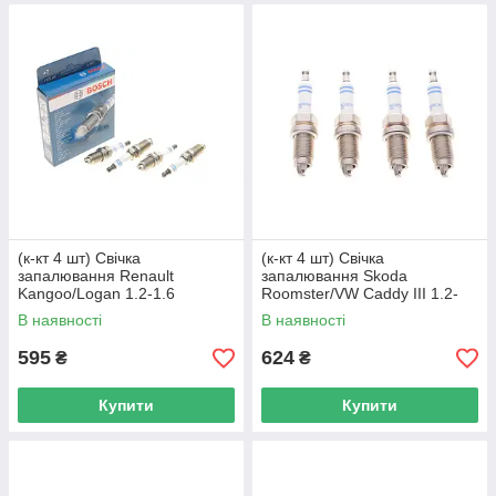
(к-кт 4 шт) Свічка
(к-кт 4 шт) Свічка
запалювання Renault
запалювання Skoda
Kangoo/Logan 1.2-1.6
Roomster/VW Caddy III 1.2-
97-/Skoda Octavia 1.6-2.0 97-
1.6 06- BOSCH 0 242 235 983
В наявності
В наявності
10 0 242 235 914 UA62
UA62
595
624
₴
₴
Купити
Купити