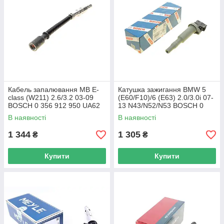
Кабель запалювання MB E-
Катушка зажигання BMW 5
class (W211) 2.6/3.2 03-09
(E60/F10)/6 (E63) 2.0/3.0i 07-
BOSCH 0 356 912 950 UA62
13 N43/N52/N53 BOSCH 0
221 504 801 UA62
В наявності
В наявності
1 344
1 305
₴
₴
Купити
Купити