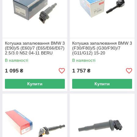
Котушка запалювання BMW 3
Котушка запалювання BMW 3
(E90)/5 (E60)/7 (E65/E66/E67)
(F30/F80)/5 (G30/F90)/7
2.5/3.0 N52 04-11 BERU
(G11/G12) 15-20
ZSE145 UA62
B38/B46/B48/B58 (HÜCO)
В наявності
В наявності
HITACHI 134090 UA62
1 095
1 757
₴
₴
Купити
Купити