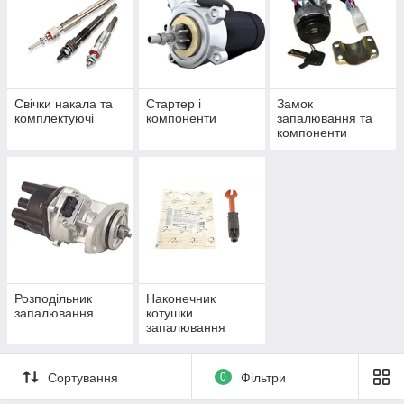
Свічки накала та
Стартер і
Замок
комплектуючі
компоненти
запалювання та
компоненти
Розподільник
Наконечник
запалювання
котушки
запалювання
Сортування
0
Фільтри