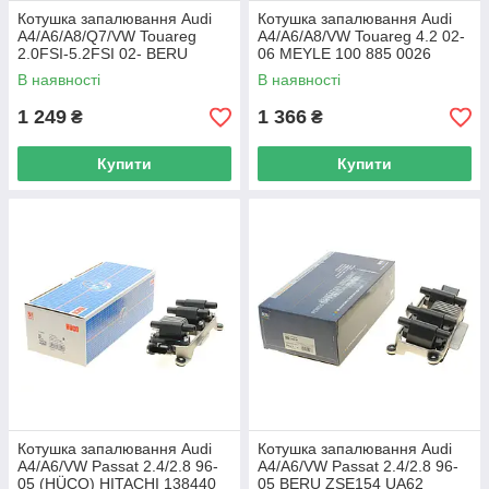
Котушка запалювання Audi
Котушка запалювання Audi
A4/A6/A8/Q7/VW Touareg
A4/A6/A8/VW Touareg 4.2 02-
2.0FSI-5.2FSI 02- BERU
06 MEYLE 100 885 0026
ZSE032 UA62
UA62
В наявності
В наявності
1 249
1 366
₴
₴
Купити
Купити
Котушка запалювання Audi
Котушка запалювання Audi
A4/A6/VW Passat 2.4/2.8 96-
A4/A6/VW Passat 2.4/2.8 96-
05 (HÜCO) HITACHI 138440
05 BERU ZSE154 UA62