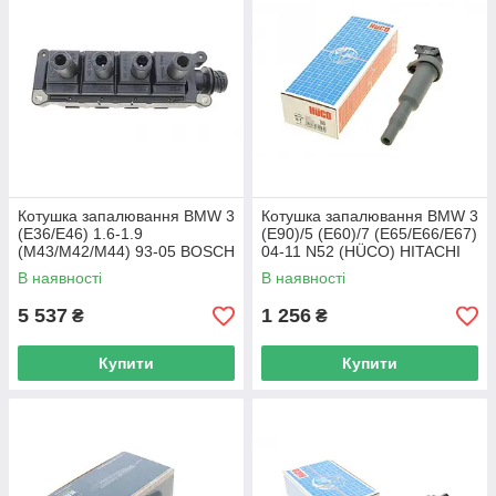
Котушка запалювання BMW 3
Котушка запалювання BMW 3
(E36/E46) 1.6-1.9
(E90)/5 (E60)/7 (E65/E66/E67)
(M43/M42/M44) 93-05 BOSCH
04-11 N52 (HÜCO) HITACHI
0 221 503 489 UA62
134047 UA62
В наявності
В наявності
5 537
1 256
₴
₴
Купити
Купити