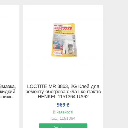
Змазка,
LOCTITE MR 3863, 2G Клей для
 жидкий
ремонту обогрева скла і контактів
нників
HENKEL 1151364 UA62
969 ₴
В наявності
1151364