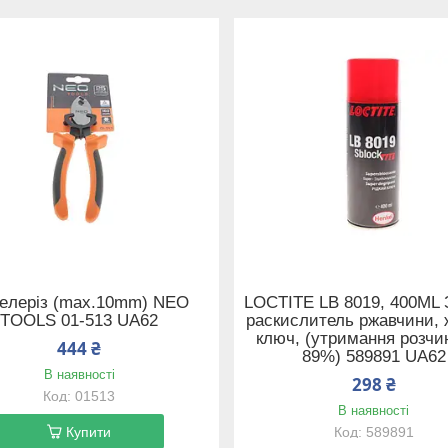
eлepіз (max.10mm) NEO
LOCTITE LB 8019, 400ML 
TOOLS 01-513 UA62
раскислитель ржавчини,
ключ, (утримання розчи
444 ₴
89%) 589891 UA62
В наявності
298 ₴
01513
В наявності
Купити
589891