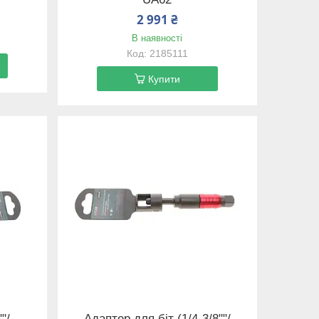
2 991 ₴
В наявності
2185111
Купити
"/
Адаптер для біт (1/4-3/8""/