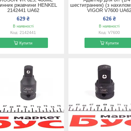
чинник ржавчини HENKEL
шестигранник) (з нахилом
2142441 UA62
VIGOR V7600 UA6
629 ₴
626 ₴
В наявності
В наявності
2142441
V7600
Купити
Купити