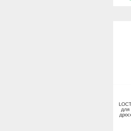
LOCT
для
дрос