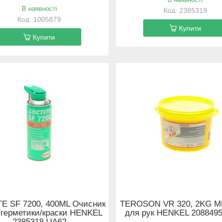
В наявності
2385319
1005879
Купити
Купити
E SF 7200, 400ML Очисник
TEROSON VR 320, 2KG M
/герметики/краски HENKEL
для рук HENKEL 208849
2385318 UA62