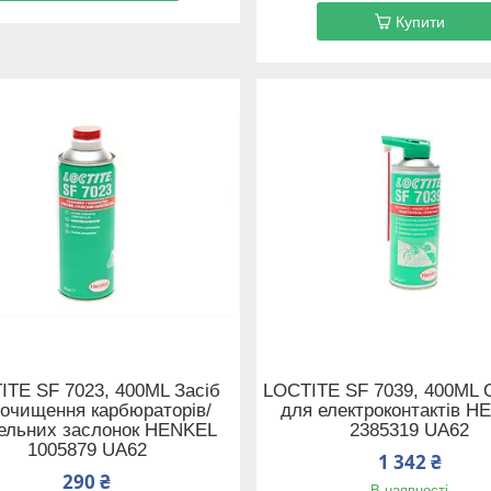
Купити
ITE SF 7023, 400ML Засіб
LOCTITE SF 7039, 400ML 
 очищення карбюраторів/
для електроконтактів H
ельних заслонок HENKEL
2385319 UA62
1005879 UA62
1 342 ₴
290 ₴
В наявності