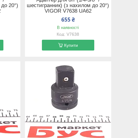
 до 20°)
шестигранник) (з нахилом до 20°)
2
VIGOR V7638 UA62
655 ₴
В наявності
V7638
Купити