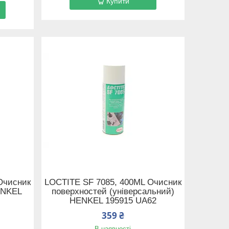
Купити
Очисник
LOCTITE SF 7085, 400ML Очисник
ENKEL
поверхностей (універсальний)
HENKEL 195915 UA62
359 ₴
В наявності