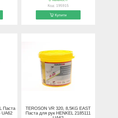
195915
Купити
L Паста
TEROSON VR 320, 8,5KG EAST
5 UA62
Паста для рук HENKEL 2185111
UA62