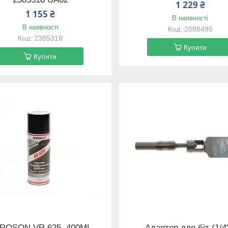
1 229 ₴
1 155 ₴
В наявності
В наявності
2088495
2385318
Купити
Купити
ROSON VR 625, 400ML
Адаптер для біт (1/4"