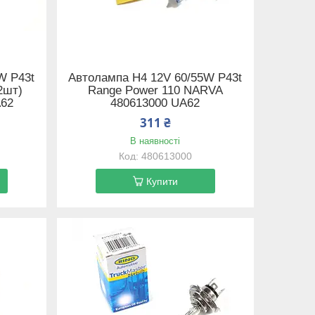
W P43t
Автолампа H4 12V 60/55W P43t
2шт)
Range Power 110 NARVA
A62
480613000 UA62
311 ₴
В наявності
480613000
Купити