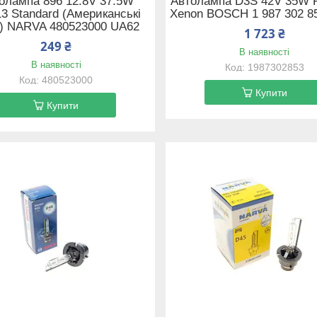
олампа 896 12.8V 37.5W
Автолампа D3S 42V 35W 
3 Standard (Американські
Xenon BOSCH 1 987 302 8
) NARVA 480523000 UA62
1 723 ₴
249 ₴
В наявності
В наявності
1987302853
480523000
Купити
Купити