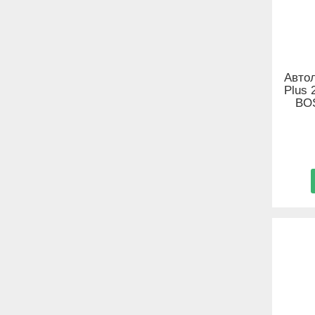
Автол
Plus 
BOS