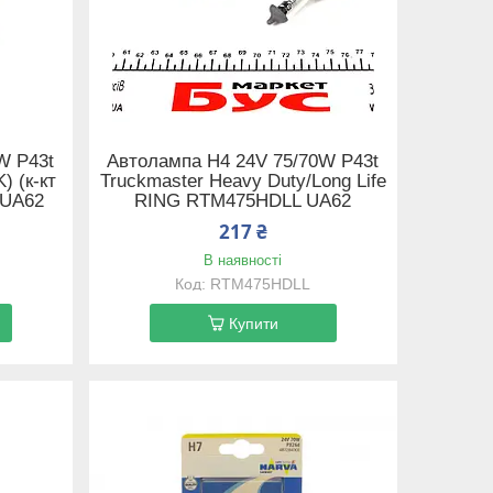
W P43t
Автолампа H4 24V 75/70W P43t
) (к-кт
Truckmaster Heavy Duty/Long Life
 UA62
RING RTM475HDLL UA62
217 ₴
В наявності
RTM475HDLL
Купити