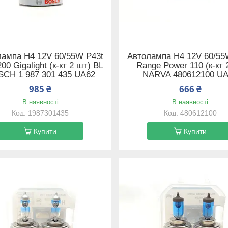
ампа H4 12V 60/55W P43t
Автолампа H4 12V 60/55
200 Gigalight (к-кт 2 шт) BL
Range Power 110 (к-кт 
CH 1 987 301 435 UA62
NARVA 480612100 U
985 ₴
666 ₴
В наявності
В наявності
1987301435
480612100
Купити
Купити