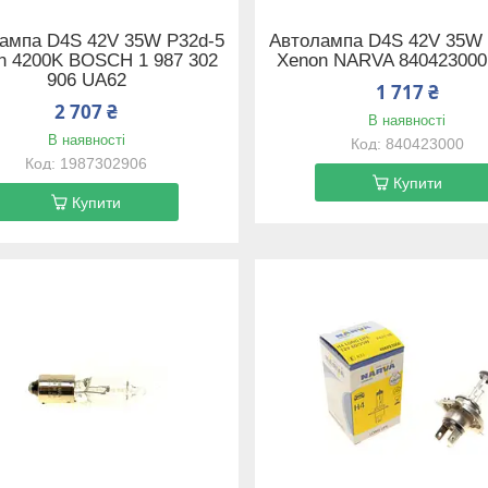
ампа D4S 42V 35W P32d-5
Автолампа D4S 42V 35W 
n 4200K BOSCH 1 987 302
Xenon NARVA 840423000
906 UA62
1 717 ₴
2 707 ₴
В наявності
В наявності
840423000
1987302906
Купити
Купити