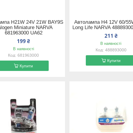
ампа H21W 24V 21W BAY9S
Автолампа H4 12V 60/55
logen Miniature NARVA
Long Life NARVA 4888930
681963000 UA62
211 ₴
199 ₴
В наявності
В наявності
488893000
681963000
Купити
Купити