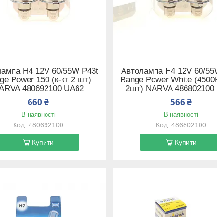
ампа H4 12V 60/55W P43t
Автолампа H4 12V 60/55
ge Power 150 (к-кт 2 шт)
Range Power White (4500K
ARVA 480692100 UA62
2шт) NARVA 486802100
660 ₴
566 ₴
В наявності
В наявності
480692100
486802100
Купити
Купити