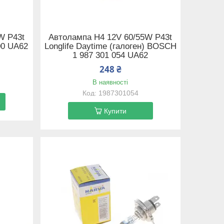
W P43t
Автолампа H4 12V 60/55W P43t
00 UA62
Longlife Daytime (галоген) BOSCH
1 987 301 054 UA62
248 ₴
В наявності
1987301054
Купити