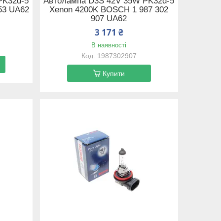
PK32d-5
Автолампа D3S 42V 35W PK32d-5
53 UA62
Xenon 4200K BOSCH 1 987 302
907 UA62
3 171 ₴
В наявності
1987302907
Купити