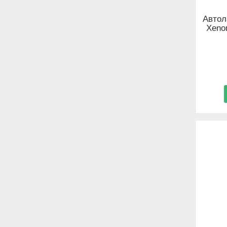
Автол
Xeno