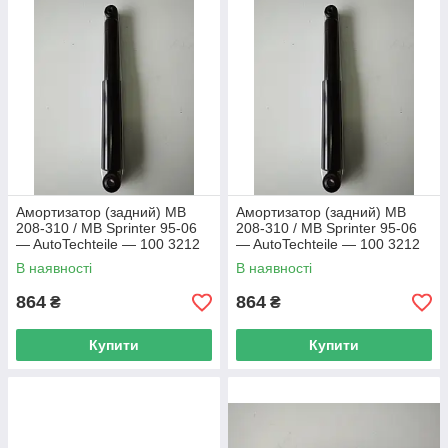
амортизатори, стійки, подушки, пильники на
MB Sprinter
(Спринтер),
Volkswagen LT
(Фольксваген ЛТ).
У нас в наявності амортизатори і стійки таких виробників:
Kayaba (Іспанія), Sachs, Bilstein (Німеччина), Mecedes
original, Autotechteile, Kamoka (Польща), Daco.
Амортизатор (задний) MB
Амортизатор (задний) MB
208-310 / MB Sprinter 95-06
208-310 / MB Sprinter 95-06
— AutoTechteile — 100 3212
— AutoTechteile — 100 3212
В наявності
В наявності
864
864
₴
₴
Купити
Купити