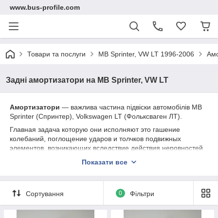
www.bus-profile.com
Товари та послуги
MB Sprinter, VW LT 1996-2006
Амо
Задні амортизатори на MB Sprinter, VW LT
Амортизатори
— важлива частина підвіски автомобілів MB
Sprinter (Спринтер), Volkswagen LT (Фольксваген ЛТ).
Главная задача которую они исполняют это гашение
колебаний, поглощение ударов и толчков подвижных
элементов, возникающих вследствие действия неровностей
на дороге. Кроме самих стоек в амортизации берут участие
Показати все
подушки, пыльники и отбойники. Также амортизаторы берут
участие в управлении автомобиля, ведь именно благодаря
им обеспечивается хорошее соприкосновение колес с
Сортування
0
Фільтри
дорогой. Это значит что от качества амортизаторов зависит
безопасность водителя и пассажиров.
В нашому магазині ви можете підібрати і купити