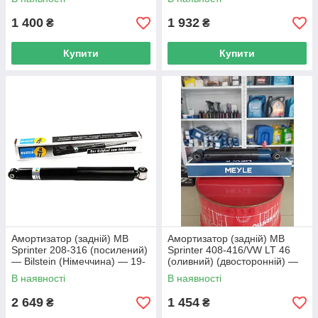
1 400
1 932
₴
₴
Купити
Купити
Амортизатор (задній) MB
Амортизатор (задній) MB
Sprinter 208-316 (посилений)
Sprinter 408-416/VW LT 46
— Bilstein (Німеччина) — 19-
(оливний) (двосторонній) —
064529
Meyle — 026 715 0007
В наявності
В наявності
2 649
1 454
₴
₴