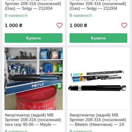
Sprinter 208-316 (посилений)
Sprinter 208-316 (посилений)
(Gas) — Solgy — 211004
(Gas) — Solgy — 211004
В наявності
В наявності
1 000
1 000
₴
₴
Купити
Купити
Амортизатор (задній) MB
Амортизатор (задній) MB
Sprinter 208-316 (посилений)
Sprinter 208-316 (посилений)
тиск газу 95-06 — Meyle —
— Bilstein (Німеччина) — 19-
026 725 0036
064529
В наявності
В наявності